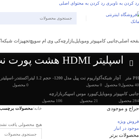
رد کردن به ناوبری
رد کردن به محتوای اصلی
حه اصلی
جانبی کامپیوتر وموبایل
بازارچه
کی وی ام سویچ
تجهیزات شبکه
ا
اسپلیتر HDMI هشت پورت نت پیل مدل SPH08
PH متر
آچار شبکه
آکواریوم نت پیل مدل 1200- حجم 1.2 لیتر
اکستندر-اسپلیتر
خ
40 محصول
9 محصول
0 محصول
0 محصول
0
جانبی کامپیوتر وموبایل
کیبورد موس اسپیکر
بازارچه
284 محصول
21 محصول
106 محصول
حراج و موجودی
خانه
/
محصولات برچسب خورده “اسپلیتر DMI
فروش ویژه
هیچ محصولی یافت نشد.
موجود در انبار
محصولات برتر