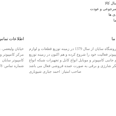
ل کالا
رجوعی و عودت
ی ها
ا
ما
اطلاعات تماس
فروشگاه سایان از سال 1379 در زمینه توزیع قطعات و لوازم
خیابان ولیعصر، ب
پیوتر فعالیت خود را شروع کرده و هم اکنون در زمینه توزیع
 جانبی کامپیوتر و موبایل انواع کابل و تجهیزات شبکه انواع
کامپیوتر سایان
کر شارژی و برقی به صورت عمده فروشی فعال می باشد
شماره تماس: 88941078-021
صاحب امتیاز: احمد جباری شیویاری
قشه