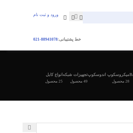
ورود و ثبت نام
ورود / ثبت نام
خط پشتیبانی:
88941078-021
میکروسکوپ اندوسکوپ
تجهیزات شبکه
انواع کابل
28 محصول
49 محصول
25 محصول