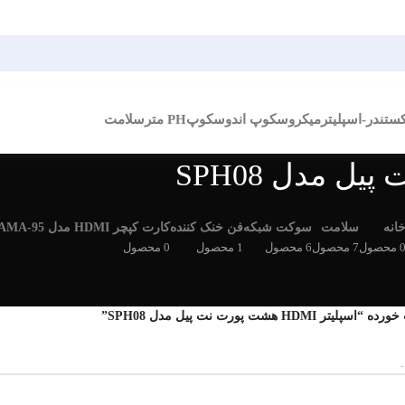
کستندر-اسپلیتر
میکروسکوپ اندوسکوپ
PH متر
سلامت
انه
سلامت
سوکت شبکه
فن خنک کننده
کارت کپچر HDMI مدل BAMA-95
 محصول
7 محصول
6 محصول
1 محصول
0 محصول
H هشت پورت نت پیل مدل SPH08”