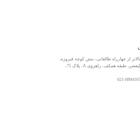
الاتر از چهارراه طالقانی، نبش کوچه فیروزه،
مرکز کامپیوتر ولیعصر، طبقه همکف، راهروی A، پلاک 75،
خط پشتیبانی:
88941078-021
تمامی حقوق