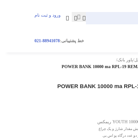
ورود و ثبت نام
ورود / ثبت نام
خط پشتیبانی:
88941078-021
ل
/
پاور بانک
/
 بانک 10000 YOUTH ریمکس POWER BANK 10000 ma RPL-19
یش مقدار شارژ و یک چراغ
دو عدد درگاه یو اس بی