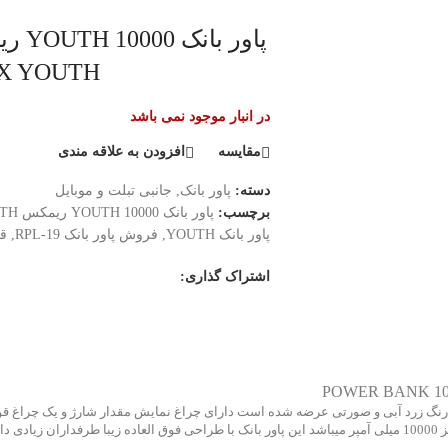
AX YOUTH
در انبار موجود نمی باشد
مقایسه
افزودن به علاقه مندی
دسته:
پاور بانک
,
جانبی تبلت و موبایل
برچسب:
پاور بانک 10000 YOUTH ریمکس POWER BANK 10000 ma RPL-19 REMAX YOUTH
پاور بانک YOUTH
,
فروش پاور بانک RPL-19
,
قی
اشتراک گذاری:
ربانک در سه رنگ زرد آبی و صورتی عرضه شده است دارای چراغ نمایش مقدار شارژ و یک چ
میباشد ظرفیت اسمی این پاوربانک10000 میلی آمپر بوده است و ظرفیت واقعی آن نیز 10000 میلی آمپر میباشد این پاور بانک با طراحی