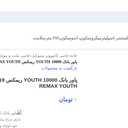
کستندر-اسپلیتر
میکروسکوپ اندوسکوپ
PH متر
سلامت
خانه
/
جانبی کامپیوتر وموبایل
/
جانبی تبلت و موبای
پاور بانک 10000 YOUTH ریمکس POWER BANK 10000 ma RPL-19 REMAX YOUTH
بازگشت به محصولات
پاور
REMAX YOUTH
۰
تومان
دارای چراغ نما
قوه کوچک و 