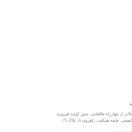
الاتر از چهارراه طالقانی، نبش کوچه فیروزه،
مرکز کامپیوتر ولیعصر، طبقه همکف، راهروی A، پلاک 75،