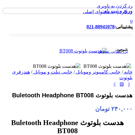
رد کردن به ناوبری
ورود و ثبت نام
ورود / ثبت نام
رد کردن به محتوای اصلی
0
پشتیبانی:
88941078-021
ناموجود
بزرگنمایی تصویر
خانه
/
جانبی کامپیوتر وموبایل
/
جانبی تبلت و موبایل
/
هندزفری
بلوتوث
هدست بلوتوث Buletooth Headphone BT008
۲۴۰,۰۰۰
تومان
هدست بلوتوث Buletooth Headphone
BT008