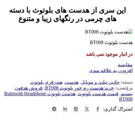
این سری از هدست های بلوتوث با دسته
های چرمی در رنگهای زیبا و متنوع
هدست بلوتوث BT008
در انبار موجود نمی باشد
مقایسه
افزودن به علاقه مندی
دسته:
جانبی تبلت و موبایل
,
هدست
,
هندزفری بلوتوث
برچسب:
خرید هدست رم خور بلوتوث BT008
,
فروش هدفون
بیسیم
,
قیمت هدست بلوتوث
,
هدست بلوتوث Buletooth Headphone
BT008
اشتراک گذاری: