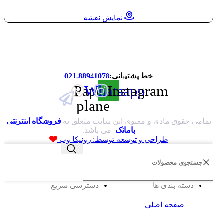
نمایش نقشه
خط پشتیبانی:
88941078-021
Paper-
Whatsapp
Instagram
plane
تمامی حقوق مادی و معنوی این سایت متعلق به
فروشگاه اینترنتی
باماتک
می باشد.
طراحی و توسعه توسط: رونیکا وب
دسته بندی ها
دسترسی سریع
صفحه اصلی