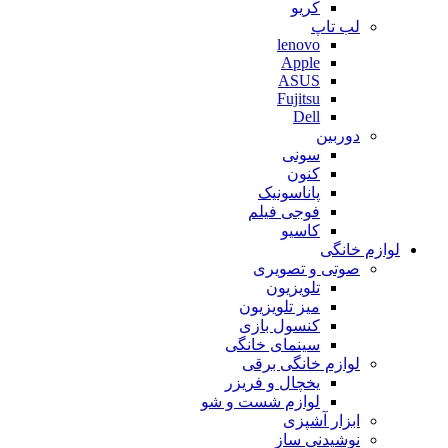
کریو
لب تاپ
lenovo
Apple
ASUS
Fujitsu
Dell
دوربین
سونی
کنون
پاناسونیک
فوجی فیلم
کاسیو
لوازم خانگی
صوتی و تصویری
تلویزیون
میز تلویزیون
کنسول بازی
سینمای خانگی
لوازم خانگی برقی
یخچال و فریزر
لوازم شست و شو
ابزار آشپزی
نوشیدنی ساز