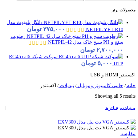
قیمت
قيمت
محصولات برتر
دانگل بلوتوث مدل
۳۷۵,۰۰۰
تومان
NETPIL YET R10
رطوبت
سنج و PH سنج خاک مدل NETPIL-42
۲,۷۰۰,۰۰۰
تومان
سوکت شبکه RG45 cat6
۵,۰۰۰
تومان
UTP
اکستندر HDMI و USB
خانه
/
جانبی کامپیوتر وموبایل
/
تبدیلات
/
اکستندر
Sorted
Showing all 5 results
by
price:
مشاهده فیلترها
high
to
low
مقایسه