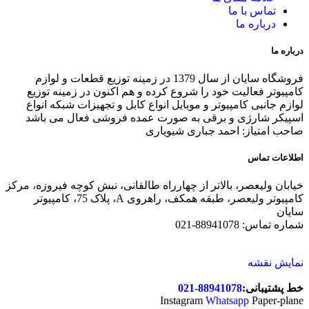
تماس با ما
درباره ما
درباره ما
فروشگاه سایان از سال 1379 در زمینه توزیع قطعات و لوازم
کامپیوتر فعالیت خود را شروع کرده و هم اکنون در زمینه توزیع
لوازم جانبی کامپیوتر و موبایل انواع کابل و تجهیزات شبکه انواع
اسپیکر شارژی و برقی به صورت عمده فروشی فعال می باشد
صاحب امتیاز: احمد جباری شیویاری
اطلاعات تماس
خیابان ولیعصر، بالاتر از چهارراه طالقانی، نبش کوچه فیروزه، مرکز
کامپیوتر ولیعصر، طبقه همکف، راهروی A، پلاک 75، کامپیوتر
سایان
شماره تماس: 88941078-021
نمایش نقشه
خط پشتیبانی:
88941078-021
Instagram
Whatsapp
Paper-plane