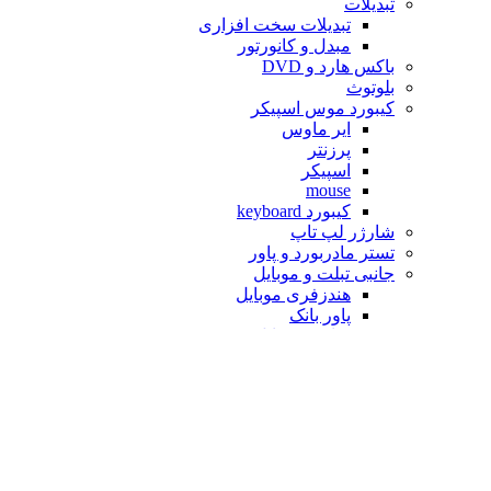
تبدیلات
تبدیلات سخت افزاری
مبدل و کانورتور
باکس هارد و DVD
بلوتوث
کیبورد موس اسپیکر
ایر ماوس
پرزنتر
اسپیکر
mouse
کیبورد keyboard
شارژر لپ تاپ
تستر مادربورد و پاور
جانبی تبلت و موبایل
هندزفری موبایل
پاور بانک
شارژر موبایل
کابل AUX
کابل شارژر
هدست
هلدر موبایل
هاب USB
انواع کابل
کابل VGA HDMI