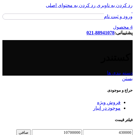
رد کردن به ناوبری
رد کردن به محتوای اصلی
ورود و ثبت نام
ورود / ثبت نام
4
محصول
پشتیبانی:
88941078-021
اکستندر
دسته بندی ها
بستن
حراج و موجودی
فروش ویژه
موجود در انبار
فیلتر قیمت
حداقل
حداكثر
صافی