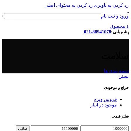
رد کردن به ناوبری
رد کردن به محتوای اصلی
ورود و ثبت نام
ورود / ثبت نام
1
محصول
پشتیبانی:
88941078-021
سلامت
دسته بندی ها
بستن
حراج و موجودی
فروش ویژه
موجود در انبار
فیلتر قیمت
حداقل
حداكثر
صافی