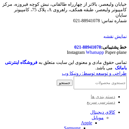
خیابان ولیعصر، بالاتر از چهارراه طالقانی، نبش کوچه فیروزه، مرکز
کامپیوتر ولیعصر، طبقه همکف، راهروی A، پلاک 75، کامپیوتر
سایان
شماره تماس: 88941078-021
نمایش نقشه
خط پشتیبانی:
88941078-021
Instagram
Whatsapp
Paper-plane
تمامی حقوق مادی و معنوی این سایت متعلق به
فروشگاه اینترنتی
باماتک
می باشد.
طراحی و توسعه توسط: رونیکا وب
جستجو
دسته بندی ها
دسترسی سریع
کالای دیجیتال
موبایل
Apple
Samsung