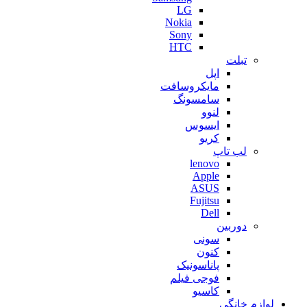
LG
Nokia
Sony
HTC
تبلت
اپل
مایکروسافت
سامسونگ
لنوو
ایسوس
کریو
لب تاپ
lenovo
Apple
ASUS
Fujitsu
Dell
دوربین
سونی
کنون
پاناسونیک
فوجی فیلم
کاسیو
لوازم خانگی