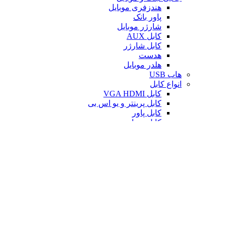
هندزفری موبایل
پاور بانک
شارژر موبایل
کابل AUX
کابل شارژر
هدست
هلدر موبایل
هاب USB
انواع کابل
کابل VGA HDMI
کابل پرینتر و یو اس بی
کابل پاور
کابل صدا
کابل لن
وب کم
چند راهی و محافظ برق
فن خنک کننده
بازارچه
ترازو
حرارت سنج
دماسنج لیزر
دماسنج محیطی
ویدیو و صدا