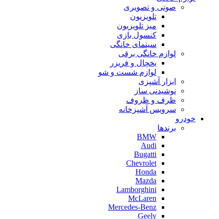
صوتی و تصویری
تلویزیون
میز تلویزیون
کنسول بازی
سینمای خانگی
لوازم خانگی برقی
یخچال و فریزر
لوازم شست و شو
ابزار آشپزی
نوشیدنی ساز
ظرف و ظروف
سرویس آشپزخانه
خودرو
برندها
BMW
Audi
Bugatti
Chevrolet
Honda
Mazda
Lamborghini
McLaren
Mercedes-Benz
Geely