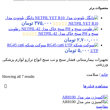
قیمت
قيمت
محصولات برتر
دانگل بلوتوث مدل
۳۷۵,۰۰۰
تومان
NETPIL YET R10
رطوبت
سنج و PH سنج خاک مدل NETPIL-42
۲,۷۰۰,۰۰۰
تومان
سوکت شبکه RG45 cat6
۵,۰۰۰
تومان
UTP
تجهیزات بیمارستانی فشار سنج و تب سنج انواع ترازو لوازم پزشکی
ورزشی
خانه
/
سلامت
ed
Showing all 7 results
by
e:
مشاهده فیلترها
gh
to
ow
مقایسه