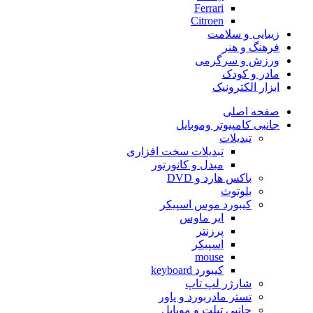
Ferrari
Citroen
زیبایی و سلامت
فرهنگ و هنر
ورزش و سرگرمی
مادر و کودک
ابزار الکترونیک
صفحه اصلی
جانبی کامپیوتر وموبایل
تبدیلات
تبدیلات سخت افزاری
مبدل و کانورتور
باکس هارد و DVD
بلوتوث
کیبورد موس اسپیکر
ایر ماوس
پرزنتر
اسپیکر
mouse
کیبورد keyboard
شارژر لپ تاپ
تستر مادربورد و پاور
جانبی تبلت و موبایل