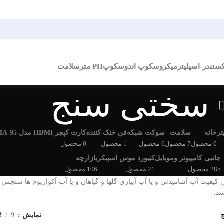
کستندر-اسپلیتر
میکروسکوپ اندوسکوپ
PH متر
سلامت
سختی سنج
تر
خانه
سلامت
سوکت شبکه
فن خنک کننده
کارت کپچر HDMI مدل BAMA-95
0 محصول
7 محصول
6 محصول
1 محصول
0 محصول
جانبی کامپیوتر وموبایل
کیبورد موس اسپیکر
بازارچه
285 محصول
21 محصول
106 محصول
یفیت آب آشامیدنی و یا آب آبیاری گلها و گیاهان و یا آب آکواریوم ها سنجش 
شد.
نمایش
9
2