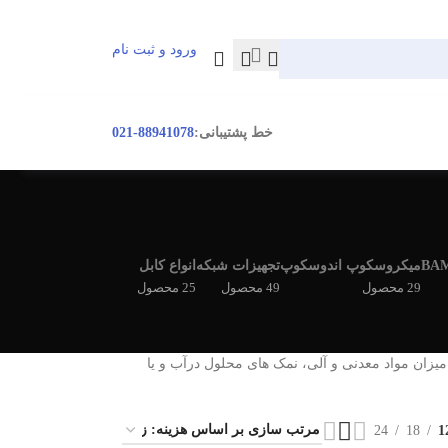
ورود و ثبت نام
ورود / ثبت نام
خط پشتیبانی:
88941078-021
میکروسکوپ اندوسکوپ
تجهیزات شبکه
انواع کابل
29 محصول
49 محصول
25 محصول
میزان مواد معدنی و آلی، نمک های محلول درآب و یا
24
18
1