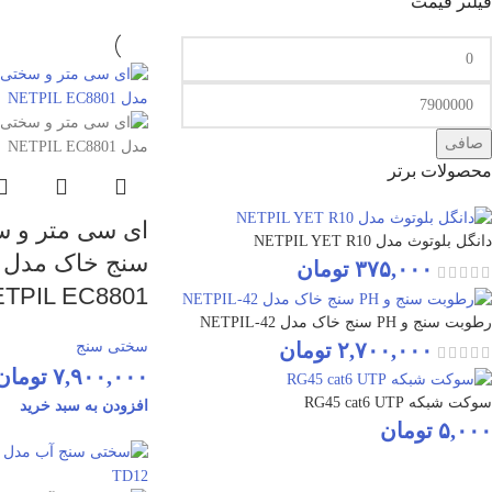
فیلتر قیمت
صافی
محصولات برتر
ای سی متر و 
دانگل بلوتوث مدل NETPIL YET R10
سنج خاک مدل
۳۷۵,۰۰۰
تومان
TPIL EC8801
رطوبت سنج و PH سنج خاک مدل NETPIL-42
۲,۷۰۰,۰۰۰
تومان
سختی سنج
۷,۹۰۰,۰۰۰
تومان
سوکت شبکه RG45 cat6 UTP
افزودن به سبد خرید
۵,۰۰۰
تومان