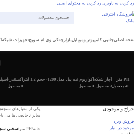
رد کردن به ناوبری
رد کردن به محتوای اصلی
حه اصلی
جانبی کامپیوتر وموبایل
بازارچه
کی وی ام سویچ
تجهیزات شبکه
ا
PH متر
آچار شبکه
آکواریوم نت پیل مدل 1200- حجم 1.2 لیتر
اکستندر-اسپلی
40 محصول
9 محصول
0 محصول
0 محصول
حراج و موجودی
یکی از معیارهای سنجش ک
سایر ناخالصی ها می با
فروش ویژه
موجود در انبار
خانه
/
PH متر
/
سختی سنج