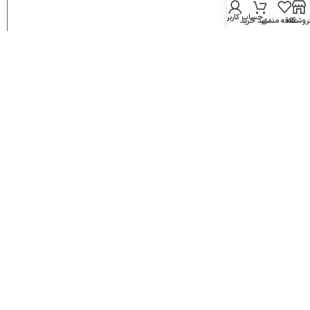
حساب کاربری من
روشگاه
علاقه مندی
سبد خرید
نمایش نقشه
خط پشتیبانی:
88941078-021
تمامی حقوق مادی و معنوی این سایت متعلق به
فروشگاه اینترنتی باماتک