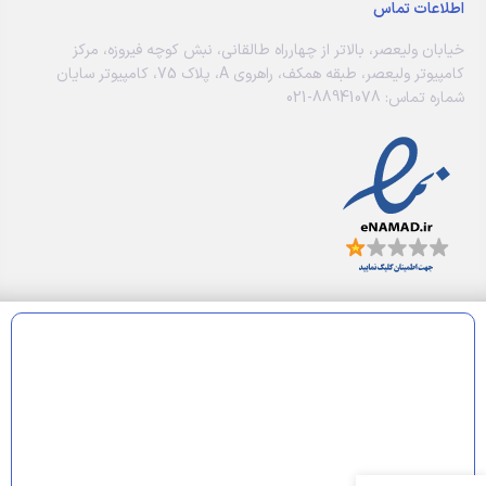
اطلاعات تماس
خیابان ولیعصر، بالاتر از چهارراه طالقانی، نبش کوچه فیروزه، مرکز
کامپیوتر ولیعصر، طبقه همکف، راهروی A، پلاک 75، کامپیوتر سایان
شماره تماس: 88941078-021