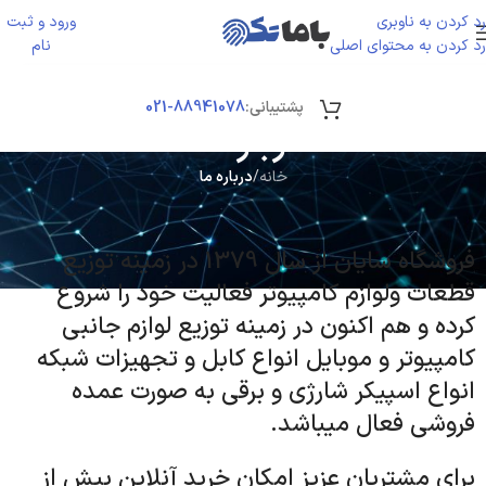
رد کردن به ناوبری
ورود و ثبت
ورود / ثبت نا
رد کردن به محتوای اصلی
نام
پشتیبانی:
88941078-021
درباره ما
خانه
/
درباره ما
فروشگاه سایان از سال 1379 در زمینه توزیع
قطعات ولوازم کامپیوتر فعالیت خود را شروع
کرده و هم اکنون در زمینه توزیع لوازم جانبی
کامپیوتر و موبایل انواع کابل و تجهیزات شبکه
انواع اسپیکر شارژی و برقی به صورت عمده
فروشی فعال میباشد.
برای مشتریان عزیز امکان خرید آنلاین بیش از