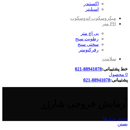
اکستندر
اسپلیتر
میکروسکوپ اندوسکوپ
PH متر
پی اچ متر
رطوبت سنج
سختی سنج
رفرکتومتر
سلامت
خط پشتیبانی:
88941078-021
0
محصول
پشتیبانی:
88941078-021
آزمایش خروجی شارژر
دسته بندی ها
بستن