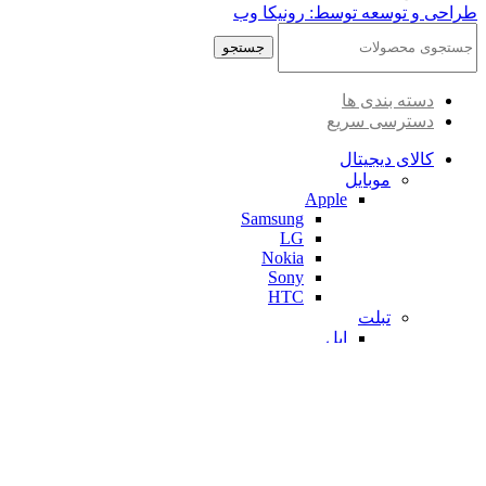
طراحی و توسعه توسط: رونیکا وب
جستجو
دسته بندی ها
دسترسی سریع
کالای دیجیتال
موبایل
Apple
Samsung
LG
Nokia
Sony
HTC
تبلت
اپل
مایکروسافت
سامسونگ
لنوو
ایسوس
کریو
لب تاپ
lenovo