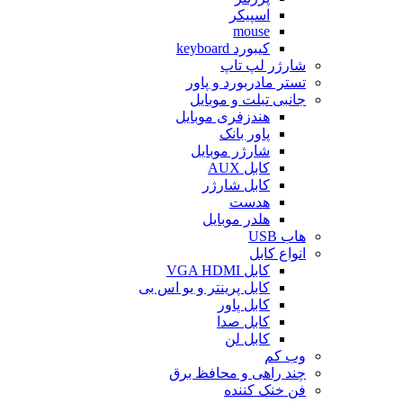
اسپیکر
mouse
کیبورد keyboard
شارژر لپ تاپ
تستر مادربورد و پاور
جانبی تبلت و موبایل
هندزفری موبایل
پاور بانک
شارژر موبایل
کابل AUX
کابل شارژر
هدست
هلدر موبایل
هاب USB
انواع کابل
کابل VGA HDMI
کابل پرینتر و یو اس بی
کابل پاور
کابل صدا
کابل لن
وب کم
چند راهی و محافظ برق
فن خنک کننده