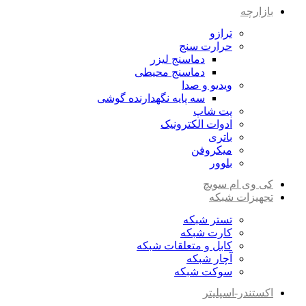
بازارچه
ترازو
حرارت سنج
دماسنج لیزر
دماسنج محیطی
ویدیو و صدا
سه پایه نگهدارنده گوشی
پت شاپ
ادوات الکترونیک
باتری
میکروفن
بلوور
کی وی ام سویچ
تجهیزات شبکه
تستر شبکه
کارت شبکه
کابل و متعلقات شبکه
آچار شبکه
سوکت شبکه
اکستندر-اسپلیتر