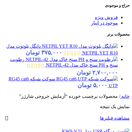
حراج و موجودی
فروش ویژه
موجود در انبار
محصولات برتر
دانگل بلوتوث مدل
۳۷۵,۰۰۰
تومان
NETPIL YET R10
رطوبت
سنج و PH سنج خاک مدل NETPIL-42
۲,۷۰۰,۰۰۰
تومان
سوکت شبکه RG45 cat6
۵,۰۰۰
تومان
UTP
خانه
/
محصولات برچسب خورده “آزمایش خروجی شارژر”
نمایش یک نتیجه
مشاهده فیلترها