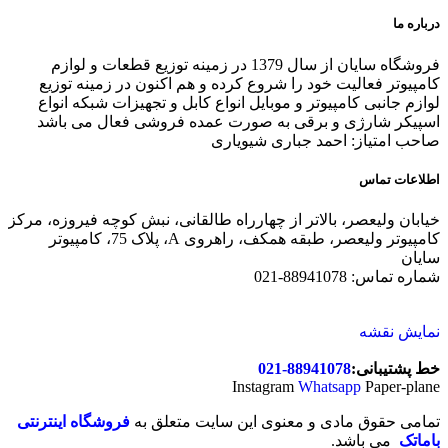
درباره ما
فروشگاه سایان از سال 1379 در زمینه توزیع قطعات و لوازم
کامپیوتر فعالیت خود را شروع کرده و هم اکنون در زمینه توزیع
لوازم جانبی کامپیوتر و موبایل انواع کابل و تجهیزات شبکه انواع
اسپیکر شارژی و برقی به صورت عمده فروشی فعال می باشد
صاحب امتیاز: احمد جباری شیویاری
اطلاعات تماس
خیابان ولیعصر، بالاتر از چهارراه طالقانی، نبش کوچه فیروزه، مرکز
کامپیوتر ولیعصر، طبقه همکف، راهروی A، پلاک 75، کامپیوتر
سایان
شماره تماس: 88941078-021
نمایش نقشه
خط پشتیبانی:
88941078-021
Instagram
Whatsapp
Paper-plane
تمامی حقوق مادی و معنوی این سایت متعلق به
فروشگاه اینترنتی
باماتک
می باشد.