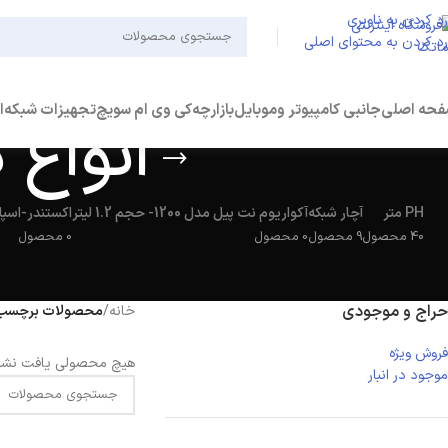
رد کردن به ناوبری
رد کردن به محتوای اصلی
حه اصلی
جانبی کامپیوتر وموبایل
بازارچه
کی وی ام سویچ
تجهیزات شبکه
ا
انواع د
PH متر
آچار شبکه
آکواریوم نت پیل مدل 1200- حجم 1.2 لیتر
اکستندر-اسپل
40 محصول
9 محصول
0 محصول
0 محصول
حراج و موجودی
خانه
/
محصولات برچسب خورد
فروش ویژه
هیچ محصولی یافت نشد
موجود در انبار