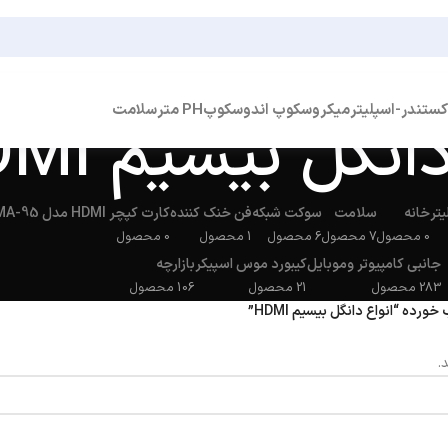
کستندر-اسپلیتر
میکروسکوپ اندوسکوپ
PH متر
سلامت
انگل بیسیم HDMI
یتر
خانه
سلامت
سوکت شبکه
فن خنک کننده
کارت کپچر HDMI مدل BAMA-95
0 محصول
7 محصول
6 محصول
1 محصول
0 محصول
جانبی کامپیوتر وموبایل
کیبورد موس اسپیکر
بازارچه
283 محصول
21 محصول
106 محصول
ه “انواع دانگل بیسیم HDMI”
.