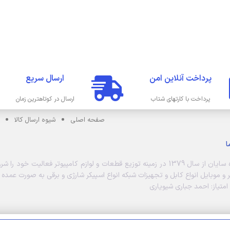
پرداخت آنلاین امن
ارسال سریع
پرداخت با کارتهای شتاب
ارسال در کوتاهترین زمان
صفحه اصلی
شیوه ارسال کالا
ا
فروشگاه سایان از سال 1379 در زمینه توزیع قطعات و لوازم کامپیوتر فعالیت
ر و موبایل انواع کابل و تجهیزات شبکه انواع اسپیکر شارژی و برقی به صورت عمد
تیاز: احمد جباری شیویاری