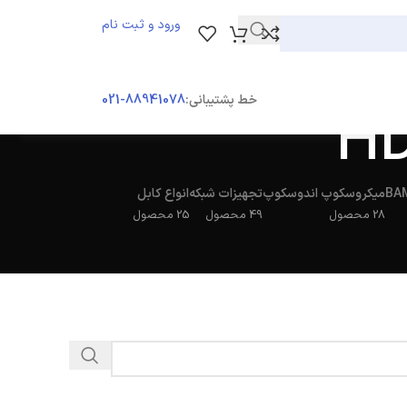
ورود و ثبت نام
ورود / ثبت نام
خط پشتیبانی:
88941078-021
میکروسکوپ اندوسکوپ
تجهیزات شبکه
انواع کابل
28 محصول
49 محصول
25 محصول