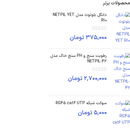
محصولات برتر
دانگل بلوتوث مدل NETPIL YET
R10
۳۷۵,۰۰۰
تومان
رطوبت سنج و PH سنج خاک مدل
NETPIL-42
۲,۷۰۰,۰۰۰
تومان
سوکت شبکه RG45 cat6 UTP
۵,۰۰۰
تومان