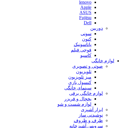
lenovo
Apple
ASUS
Fujitsu
Dell
دوربین
سونی
کنون
پاناسونیک
فوجی فیلم
کاسیو
لوازم خانگی
صوتی و تصویری
تلویزیون
میز تلویزیون
کنسول بازی
سینمای خانگی
لوازم خانگی برقی
یخچال و فریزر
لوازم شست و شو
ابزار آشپزی
نوشیدنی ساز
ظرف و ظروف
سرویس آشپزخانه