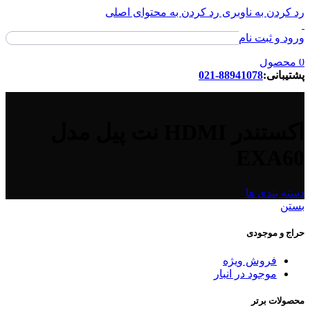
رد کردن به ناوبری
رد کردن به محتوای اصلی
ورود و ثبت نام
ورود / ثبت نام
0
محصول
پشتیبانی:
88941078-021
اکستندر HDMI نت پیل مدل
EXA60
دسته بندی ها
بستن
حراج و موجودی
فروش ویژه
موجود در انبار
محصولات برتر