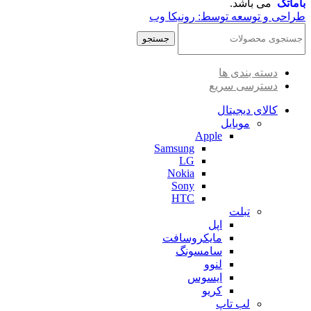
باماتک
می باشد.
طراحی و توسعه توسط: رونیکا وب
جستجو
دسته بندی ها
دسترسی سریع
کالای دیجیتال
موبایل
Apple
Samsung
LG
Nokia
Sony
HTC
تبلت
اپل
مایکروسافت
سامسونگ
لنوو
ایسوس
کریو
لب تاپ