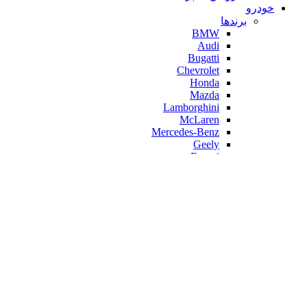
خودرو
برندها
BMW
Audi
Bugatti
Chevrolet
Honda
Mazda
Lamborghini
McLaren
Mercedes-Benz
Geely
Ferrari
Citroen
زیبایی و سلامت
فرهنگ و هنر
ورزش و سرگرمی
مادر و کودک
ابزار الکترونیک
صفحه اصلی
جانبی کامپیوتر وموبایل
تبدیلات
تبدیلات سخت افزاری