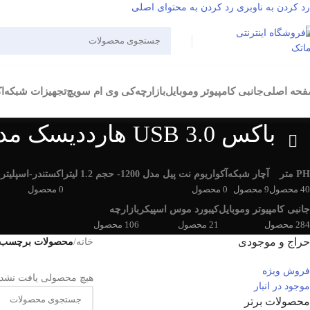
رد کردن به ناوبری
رد کردن به محتوای اصلی
حه اصلی
جانبی کامپیوتر وموبایل
بازارچه
کی وی ام سویچ
تجهیزات شبکه
ا
باکس USB 3.0 هارددیسک مدل bama-U3
PH متر
آچار شبکه
آکواریوم نت پیل مدل 1200- حجم 1.2 لیتر
اکستندر-اسپلیتر
خ
40 محصول
9 محصول
0 محصول
0 محصول
0
جانبی کامپیوتر وموبایل
کیبورد موس اسپیکر
بازارچه
284 محصول
21 محصول
106 محصول
حراج و موجودی
خانه
/
محصولات برچسب خورده “باکس  3.0
فروش ویژه
هیچ محصولی یافت نشد.
موجود در انبار
محصولات برتر