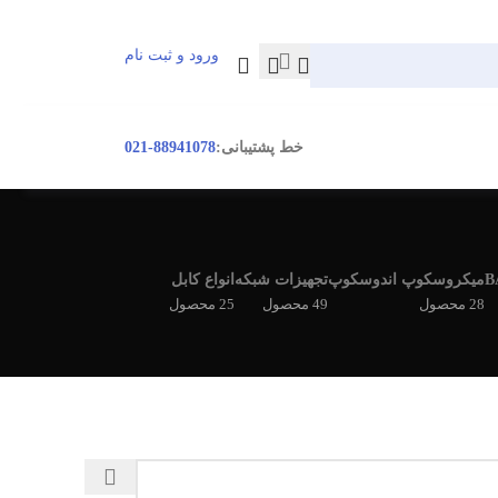
ورود و ثبت نام
ورود / ثبت نام
خط پشتیبانی:
88941078-021
میکروسکوپ اندوسکوپ
تجهیزات شبکه
انواع کابل
28 محصول
49 محصول
25 محصول