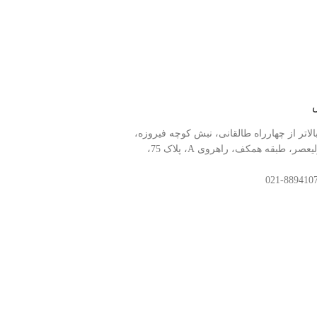
الاتر از چهارراه طالقانی، نبش کوچه فیروزه،
مرکز کامپیوتر ولیعصر، طبقه همکف، راهروی A، پلاک 75،
خط پشتیبانی:
88941078-021
تمامی حقوق