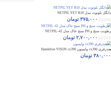
دانگل بلوتوث مدل NETPIL YET R10
۳۷۵,۰۰۰
تومان
رطوبت سنج و PH سنج خاک مدل NETPIL-42
۲,۷۰۰,۰۰۰
تومان
هندزفری cx390 وایسون Handsfree YISON cx390
۳۸۰,۰۰۰
تومان