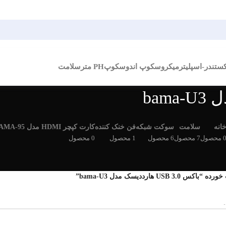
کستندر-اسپلیتر
میکروسکوپ اندوسکوپ
PH متر
سلامت
انه
سلامت
سوکت شبکه
فن خنک کننده
کارت کپچر HDMI مدل BAMA-95
 محصول
7 محصول
6 محصول
1 محصول
0 محصول
USB هارددیسک مدل bama-U3”