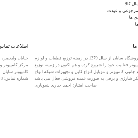
ل کالا
رجوعی و عودت
ی ها
ا
ما
اطلاعات تماس
فروشگاه سایان از سال 1379 در زمینه توزیع قطعات و لوازم
خیابان ولیعصر، ب
پیوتر فعالیت خود را شروع کرده و هم اکنون در زمینه توزیع
 جانبی کامپیوتر و موبایل انواع کابل و تجهیزات شبکه انواع
کامپیوتر سایان
کر شارژی و برقی به صورت عمده فروشی فعال می باشد
شماره تماس: 88941078-021
صاحب امتیاز: احمد جباری شیویاری
قشه