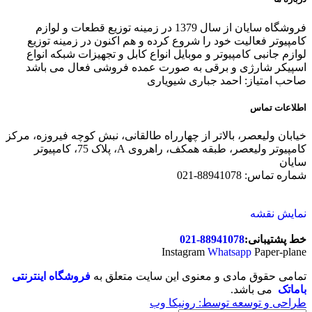
فروشگاه سایان از سال 1379 در زمینه توزیع قطعات و لوازم
کامپیوتر فعالیت خود را شروع کرده و هم اکنون در زمینه توزیع
لوازم جانبی کامپیوتر و موبایل انواع کابل و تجهیزات شبکه انواع
اسپیکر شارژی و برقی به صورت عمده فروشی فعال می باشد
صاحب امتیاز: احمد جباری شیویاری
اطلاعات تماس
خیابان ولیعصر، بالاتر از چهارراه طالقانی، نبش کوچه فیروزه، مرکز
کامپیوتر ولیعصر، طبقه همکف، راهروی A، پلاک 75، کامپیوتر
سایان
شماره تماس: 88941078-021
نمایش نقشه
خط پشتیبانی:
88941078-021
Instagram
Whatsapp
Paper-plane
تمامی حقوق مادی و معنوی این سایت متعلق به
فروشگاه اینترنتی
باماتک
می باشد.
طراحی و توسعه توسط: رونیکا وب