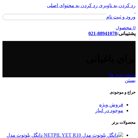
رد کردن به ناوبری
رد کردن به محتوای اصلی
ورود و ثبت نام
ورود / ثبت نام
0
محصول
پشتیبانی:
88941078-021
برای باغبانی
دسته بندی ها
بستن
حراج و موجودی
فروش ویژه
موجود در انبار
محصولات برتر
دانگل بلوتوث مدل