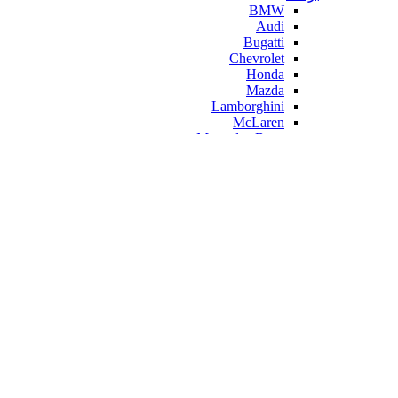
BMW
Audi
Bugatti
Chevrolet
Honda
Mazda
Lamborghini
McLaren
Mercedes-Benz
Geely
Ferrari
Citroen
زیبایی و سلامت
فرهنگ و هنر
ورزش و سرگرمی
مادر و کودک
ابزار الکترونیک
صفحه اصلی
جانبی کامپیوتر وموبایل
تبدیلات
تبدیلات سخت افزاری
مبدل و کانورتور
باکس هارد و DVD