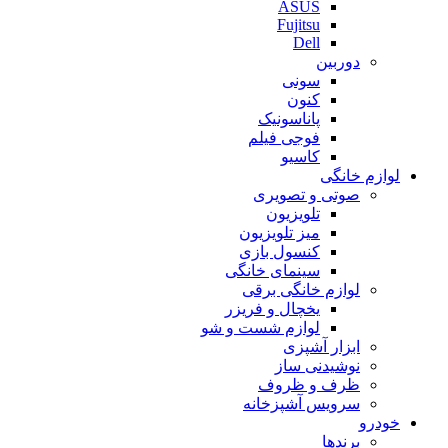
ASUS
Fujitsu
Dell
دوربین
سونی
کنون
پاناسونیک
فوجی فیلم
کاسیو
لوازم خانگی
صوتی و تصویری
تلویزیون
میز تلویزیون
کنسول بازی
سینمای خانگی
لوازم خانگی برقی
یخچال و فریزر
لوازم شست و شو
ابزار آشپزی
نوشیدنی ساز
ظرف و ظروف
سرویس آشپزخانه
خودرو
برندها