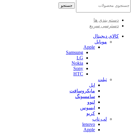
جستجو
دسته بندی ها
دسترسی سریع
کالای دیجیتال
موبایل
Apple
Samsung
LG
Nokia
Sony
HTC
تبلت
اپل
مایکروسافت
سامسونگ
لنوو
ایسوس
کریو
لب تاپ
lenovo
Apple