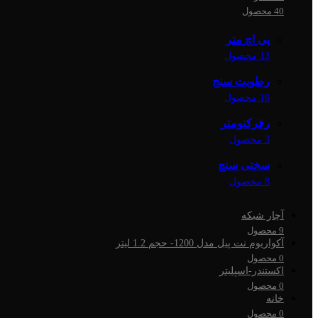
40 محصول
پی اچ متر
13 محصول
رطوبت سنج
16 محصول
رفرکتومتر
3 محصول
سختی سنج
8 محصول
آچار شبکه
9 محصول
آکواریوم نت پیل مدل 1200- حجم 1.2 لیتر
0 محصول
اکستندر-اسپلیتر
0 محصول
خانه
0 محصول