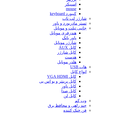
اسپیکر
mouse
کیبورد keyboard
شارژر لپ تاپ
تستر مادربورد و پاور
جانبی تبلت و موبایل
هندزفری موبایل
پاور بانک
شارژر موبایل
کابل AUX
کابل شارژر
هدست
هلدر موبایل
هاب USB
انواع کابل
کابل VGA HDMI
کابل پرینتر و یو اس بی
کابل پاور
کابل صدا
کابل لن
وب کم
چند راهی و محافظ برق
فن خنک کننده