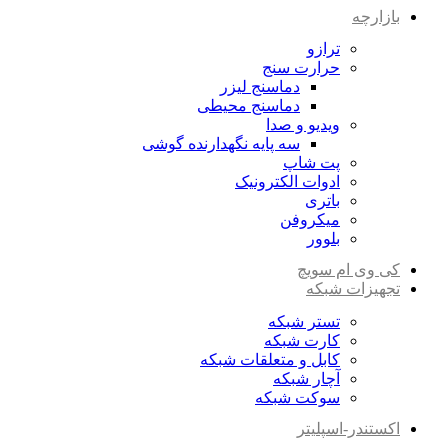
بازارچه
ترازو
حرارت سنج
دماسنج لیزر
دماسنج محیطی
ویدیو و صدا
سه پایه نگهدارنده گوشی
پت شاپ
ادوات الکترونیک
باتری
میکروفن
بلوور
کی وی ام سویچ
تجهیزات شبکه
تستر شبکه
کارت شبکه
کابل و متعلقات شبکه
آچار شبکه
سوکت شبکه
اکستندر-اسپلیتر