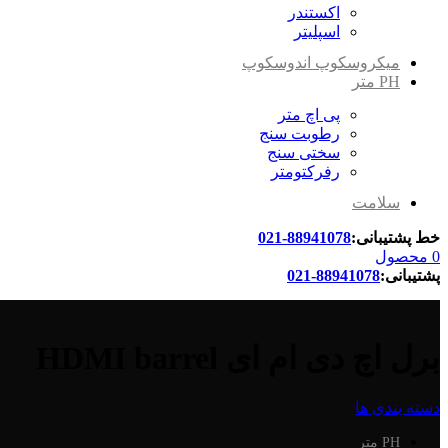
اکستندر
اسپلیتر
میکروسکوپ اندوسکوپ
PH متر
پی اچ متر
رطوبت سنج
سختی سنج
رفرکتومتر
سلامت
خط پشتیبانی:
88941078-021
0
محصول
پشتیبانی:
88941078-021
برل اچ دی ام ای HDMI barrel
دسته بندی ها
PH متر