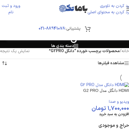
رد کردن به ناوبری
ورود و ثبت
ورود / ثبت نا
رد کردن به محتوای اصلی
نام
پشتیبانی:
88941078-021
دانگل G2PRO
دسته بندی ها
خانه
/
محصولات برچسب خورده “دانگل G2PRO”
نمایش یک نتیجه
مشاهده فیلترها
HDMI دانگل مدل G2 PRO
ویدیو و صدا
۱,۷۰۰,۰۰۰
تومان
افزودن به سبد خرید
حراج و موجودی