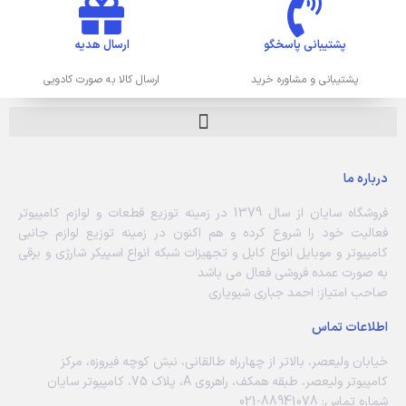
پشتیبانی پاسخگو
ارسال هدیه
پشتیبانی و مشاوره خرید
ارسال کالا به صورت کادویی
درباره ما
فروشگاه سایان از سال 1379 در زمینه توزیع قطعات و لوازم کامپیوتر
فعالیت خود را شروع کرده و هم اکنون در زمینه توزیع لوازم جانبی
کامپیوتر و موبایل انواع کابل و تجهیزات شبکه انواع اسپیکر شارژی و برقی
به صورت عمده فروشی فعال می باشد
صاحب امتیاز: احمد جباری شیویاری
اطلاعات تماس
خیابان ولیعصر، بالاتر از چهارراه طالقانی، نبش کوچه فیروزه، مرکز
کامپیوتر ولیعصر، طبقه همکف، راهروی A، پلاک 75، کامپیوتر سایان
شماره تماس: 88941078-021