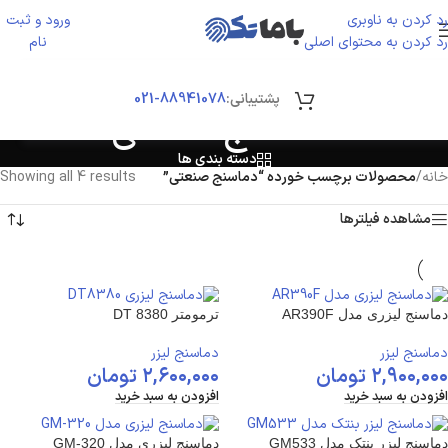
رد کردن به ناوبری
ورود و ثبت
ورود / ثبت نا
رد کردن به محتوای اصلی
نام
پشتیبانی:
88941078-021
دماسنج صنعتی
دسته بندی ها
خانه
/
محصولات برچسب خورده “دماسنج صنعتی”
Showing all 4 results
مشاهده فیلترها
دماسنج لیزری مدل AR390F
ترمومتر DT 8380
دماسنج لیزر
دماسنج لیزر
۲,۹۰۰,۰۰۰
تومان
۲,۶۰۰,۰۰۰
تومان
افزودن به سبد خرید
افزودن به سبد خرید
دماسنج لیزر بنتک مدل GM533
دماسنج لیزری مدل GM-320