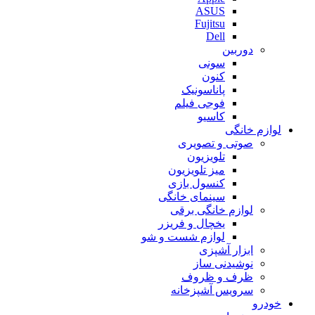
ASUS
Fujitsu
Dell
دوربین
سونی
کنون
پاناسونیک
فوجی فیلم
کاسیو
لوازم خانگی
صوتی و تصویری
تلویزیون
میز تلویزیون
کنسول بازی
سینمای خانگی
لوازم خانگی برقی
یخچال و فریزر
لوازم شست و شو
ابزار آشپزی
نوشیدنی ساز
ظرف و ظروف
سرویس آشپزخانه
خودرو