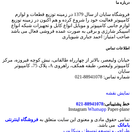
درباره ما
فروشگاه سایان از سال 1379 در زمینه توزیع قطعات و لوازم
کامپیوتر فعالیت خود را شروع کرده و هم اکنون در زمینه توزیع
لوازم جانبی کامپیوتر و موبایل انواع کابل و تجهیزات شبکه انواع
اسپیکر شارژی و برقی به صورت عمده فروشی فعال می باشد
صاحب امتیاز: احمد جباری شیویاری
اطلاعات تماس
خیابان ولیعصر، بالاتر از چهارراه طالقانی، نبش کوچه فیروزه، مرکز
کامپیوتر ولیعصر، طبقه همکف، راهروی A، پلاک 75، کامپیوتر
سایان
شماره تماس: 88941078-021
نمایش نقشه
خط پشتیبانی:
88941078-021
Instagram
Whatsapp
Paper-plane
تمامی حقوق مادی و معنوی این سایت متعلق به
فروشگاه اینترنتی
باماتک
می باشد.
طراحی و توسعه توسط: رونیکا وب