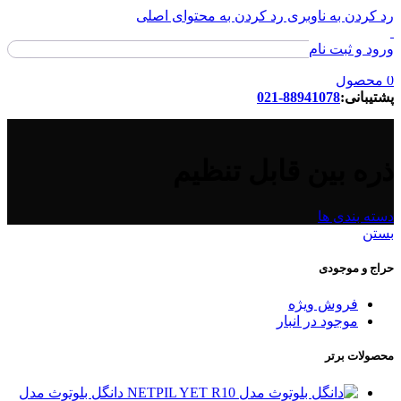
رد کردن به ناوبری
رد کردن به محتوای اصلی
ورود و ثبت نام
ورود / ثبت نام
0
محصول
پشتیبانی:
88941078-021
ذره بین قابل تنظیم
دسته بندی ها
بستن
حراج و موجودی
فروش ویژه
موجود در انبار
محصولات برتر
دانگل بلوتوث مدل