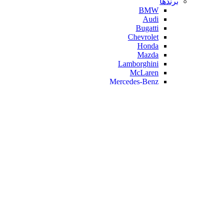
برندها
BMW
Audi
Bugatti
Chevrolet
Honda
Mazda
Lamborghini
McLaren
Mercedes-Benz
Geely
Ferrari
Citroen
زیبایی و سلامت
فرهنگ و هنر
ورزش و سرگرمی
مادر و کودک
ابزار الکترونیک
صفحه اصلی
جانبی کامپیوتر وموبایل
تبدیلات
تبدیلات سخت افزاری
مبدل و کانورتور
باکس هارد و DVD