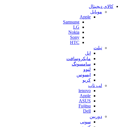
کالای دیجیتال
موبایل
Apple
Samsung
LG
Nokia
Sony
HTC
تبلت
اپل
مایکروسافت
سامسونگ
لنوو
ایسوس
کریو
لب تاپ
lenovo
Apple
ASUS
Fujitsu
Dell
دوربین
سونی