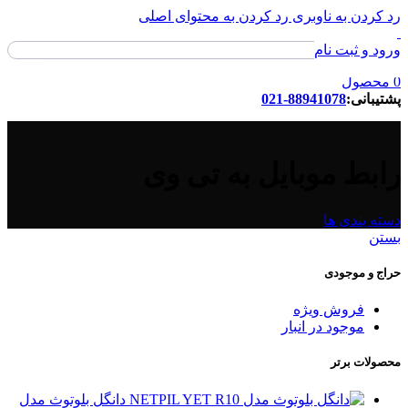
رد کردن به ناوبری
رد کردن به محتوای اصلی
ورود و ثبت نام
ورود / ثبت نام
0
محصول
پشتیبانی:
88941078-021
رابط موبایل به تی وی
دسته بندی ها
بستن
حراج و موجودی
فروش ویژه
موجود در انبار
محصولات برتر
دانگل بلوتوث مدل