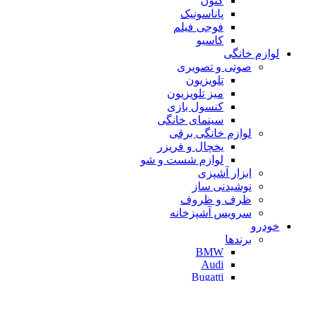
کنون
پاناسونیک
فوجی فیلم
کاسیو
لوازم خانگی
صوتی و تصویری
تلویزیون
میز تلویزیون
کنسول بازی
سینمای خانگی
لوازم خانگی برقی
یخچال و فریزر
لوازم شست و شو
ابزار آشپزی
نوشیدنی ساز
ظرف و ظروف
سرویس آشپزخانه
خودرو
برندها
BMW
Audi
Bugatti
Chevrolet
Honda