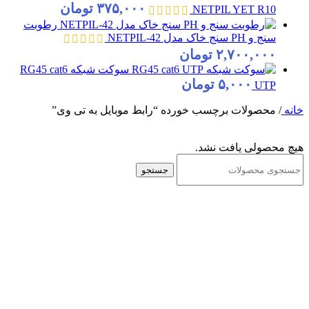
۳۷۵,۰۰۰
تومان
NETPIL YET R10
رطوبت
سنج و PH سنج خاک مدل NETPIL-42
۲,۷۰۰,۰۰۰
تومان
سوکت شبکه RG45 cat6
۵,۰۰۰
تومان
UTP
خانه
/
محصولات برچسب خورده “رابط موبایل به تی وی”
هیچ محصولی یافت نشد.
جستجو