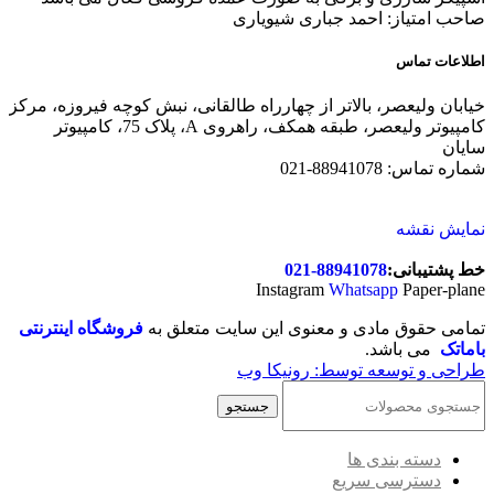
صاحب امتیاز: احمد جباری شیویاری
اطلاعات تماس
خیابان ولیعصر، بالاتر از چهارراه طالقانی، نبش کوچه فیروزه، مرکز
کامپیوتر ولیعصر، طبقه همکف، راهروی A، پلاک 75، کامپیوتر
سایان
شماره تماس: 88941078-021
نمایش نقشه
خط پشتیبانی:
88941078-021
Instagram
Whatsapp
Paper-plane
تمامی حقوق مادی و معنوی این سایت متعلق به
فروشگاه اینترنتی
باماتک
می باشد.
طراحی و توسعه توسط: رونیکا وب
جستجو
دسته بندی ها
دسترسی سریع