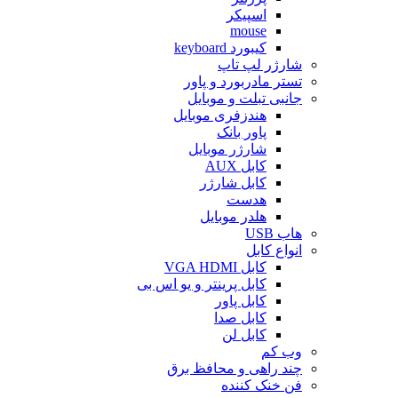
اسپیکر
mouse
کیبورد keyboard
شارژر لپ تاپ
تستر مادربورد و پاور
جانبی تبلت و موبایل
هندزفری موبایل
پاور بانک
شارژر موبایل
کابل AUX
کابل شارژر
هدست
هلدر موبایل
هاب USB
انواع کابل
کابل VGA HDMI
کابل پرینتر و یو اس بی
کابل پاور
کابل صدا
کابل لن
وب کم
چند راهی و محافظ برق
فن خنک کننده