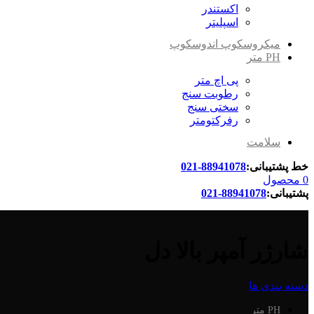
اکستندر
اسپلیتر
میکروسکوپ اندوسکوپ
PH متر
پی اچ متر
رطوبت سنج
سختی سنج
رفرکتومتر
سلامت
خط پشتیبانی:
88941078-021
0
محصول
پشتیبانی:
88941078-021
شارژر آمپر بالا دل
دسته بندی ها
PH متر