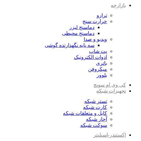
بازارچه
ترازو
حرارت سنج
دماسنج لیزر
دماسنج محیطی
ویدیو و صدا
سه پایه نگهدارنده گوشی
پت شاپ
ادوات الکترونیک
باتری
میکروفن
بلوور
کی وی ام سویچ
تجهیزات شبکه
تستر شبکه
کارت شبکه
کابل و متعلقات شبکه
آچار شبکه
سوکت شبکه
اکستندر-اسپلیتر