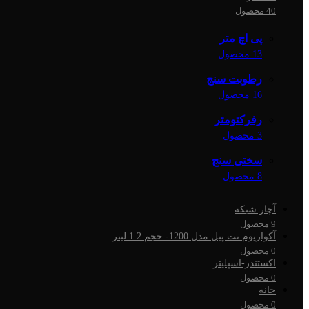
40 محصول
پی اچ متر
13 محصول
رطوبت سنج
16 محصول
رفرکتومتر
3 محصول
سختی سنج
8 محصول
آچار شبکه
9 محصول
آکواریوم نت پیل مدل 1200- حجم 1.2 لیتر
0 محصول
اکستندر-اسپلیتر
0 محصول
خانه
0 محصول