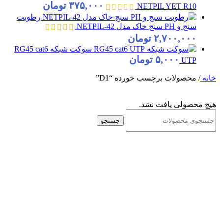
۳۷۵,۰۰۰
تومان
NETPIL YET R10
رطوبت
سنج و PH سنج خاک مدل NETPIL-42
۲,۷۰۰,۰۰۰
تومان
سوکت شبکه RG45 cat6
۵,۰۰۰
تومان
UTP
خانه
/
محصولات برچسب خورده “D1”
هیچ محصولی یافت نشد.
جستجو