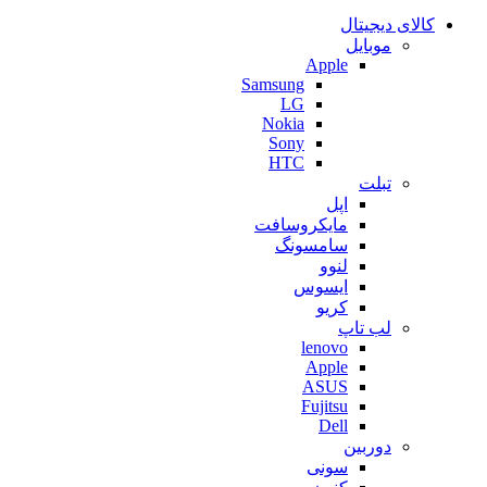
کالای دیجیتال
موبایل
Apple
Samsung
LG
Nokia
Sony
HTC
تبلت
اپل
مایکروسافت
سامسونگ
لنوو
ایسوس
کریو
لب تاپ
lenovo
Apple
ASUS
Fujitsu
Dell
دوربین
سونی