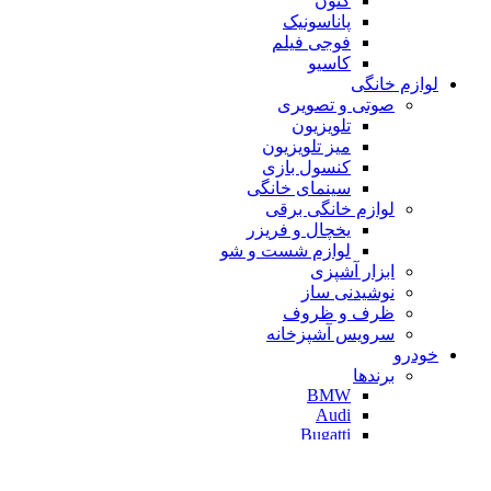
کنون
پاناسونیک
فوجی فیلم
کاسیو
لوازم خانگی
صوتی و تصویری
تلویزیون
میز تلویزیون
کنسول بازی
سینمای خانگی
لوازم خانگی برقی
یخچال و فریزر
لوازم شست و شو
ابزار آشپزی
نوشیدنی ساز
ظرف و ظروف
سرویس آشپزخانه
خودرو
برندها
BMW
Audi
Bugatti
Chevrolet
Honda