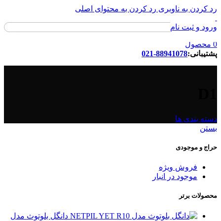
رد کردن به ناوبری
رد کردن به محتوای اصلی
ورود و ثبت نام
ورود / ثبت نام
0
محصول
پشتیبانی:
88941078-021
D1
دسته بندی ها
بستن
حراج و موجودی
فروش ویژه
موجود در انبار
محصولات برتر
دانگل بلوتوث مدل