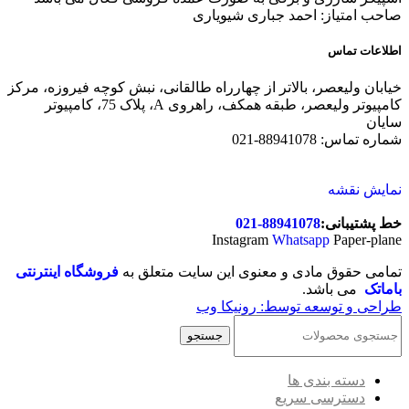
صاحب امتیاز: احمد جباری شیویاری
اطلاعات تماس
خیابان ولیعصر، بالاتر از چهارراه طالقانی، نبش کوچه فیروزه، مرکز
کامپیوتر ولیعصر، طبقه همکف، راهروی A، پلاک 75، کامپیوتر
سایان
شماره تماس: 88941078-021
نمایش نقشه
خط پشتیبانی:
88941078-021
Instagram
Whatsapp
Paper-plane
تمامی حقوق مادی و معنوی این سایت متعلق به
فروشگاه اینترنتی
باماتک
می باشد.
طراحی و توسعه توسط: رونیکا وب
جستجو
دسته بندی ها
دسترسی سریع