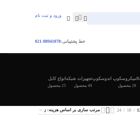
ورود و ثبت نام
ورود / ثبت نام
خط پشتیبانی:
88941078-021
میکروسکوپ اندوسکوپ
تجهیزات شبکه
انواع کابل
28 محصول
49 محصول
25 محصول
24
18
1