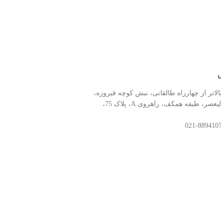
الاتر از چهارراه طالقانی، نبش کوچه فیروزه،
مرکز کامپیوتر ولیعصر، طبقه همکف، راهروی A، پلاک 75،
خط پشتیبانی:
88941078-021
تمامی حقوق