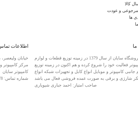
ل کالا
رجوعی و عودت
ی ها
ا
ما
اطلاعات تماس
فروشگاه سایان از سال 1379 در زمینه توزیع قطعات و لوازم
خیابان ولیعصر، ب
پیوتر فعالیت خود را شروع کرده و هم اکنون در زمینه توزیع
 جانبی کامپیوتر و موبایل انواع کابل و تجهیزات شبکه انواع
کامپیوتر سایان
کر شارژی و برقی به صورت عمده فروشی فعال می باشد
شماره تماس: 88941078-021
صاحب امتیاز: احمد جباری شیویاری
قشه