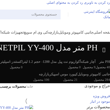
رد کردن به ناوبری
رد کردن به محتوای اصلی
حه اصلی
جانبی کامپیوتر وموبایل
بازارچه
کی وی ام سویچ
تجهیزات شبکه
ا
PH متر مدل NETPIL YY-400
PH متر
آچار شبکه
آکواریوم نت پیل مدل 1200- حجم 1.2 لیتر
اکستندر-اسپلیتر
خ
40 محصول
9 محصول
0 محصول
0 محصول
0
جانبی کامپیوتر وموبایل
کیبورد موس اسپیکر
بازارچه
284 محصول
21 محصول
106 محصول
حراج و موجودی
خانه
/
محصولات برچسب خورده “PH متر مدل
فروش ویژه
موجود در انبار
محصولات برتر