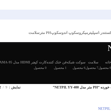
کستندر-اسپلیتر
میکروسکوپ اندوسکوپ
PH متر
سلامت
انه
سلامت
سوکت شبکه
فن خنک کننده
کارت کپچر HDMI مدل BAMA-95
 محصول
7 محصول
6 محصول
1 محصول
0 محصول
 NETPIL YY-400”
نمایش
9
2