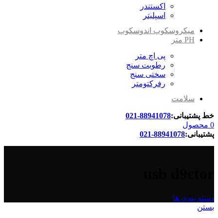
اکستندر
اسپلیتر
میکروسکوپ اندوسکوپ
PH متر
پی اچ متر
رطوبت سنج
سختی سنج
رفرکتومتر
سلامت
خط پشتیبانی:
88941078-021
0
محصول
پشتیبانی:
88941078-021
usb d9ctor
دسته بندی ها
بستن