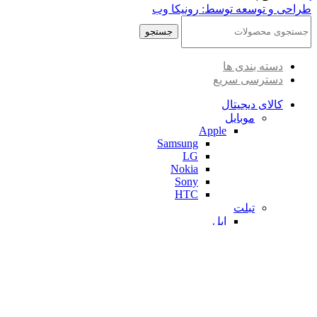
طراحی و توسعه توسط: رونیکا وب
جستجو
دسته بندی ها
دسترسی سریع
کالای دیجیتال
موبایل
Apple
Samsung
LG
Nokia
Sony
HTC
تبلت
اپل
مایکروسافت
سامسونگ
لنوو
ایسوس
کریو
لب تاپ
lenovo