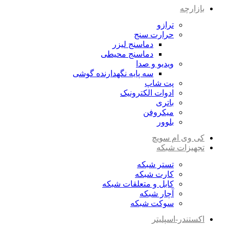
بازارچه
ترازو
حرارت سنج
دماسنج لیزر
دماسنج محیطی
ویدیو و صدا
سه پایه نگهدارنده گوشی
پت شاپ
ادوات الکترونیک
باتری
میکروفن
بلوور
کی وی ام سویچ
تجهیزات شبکه
تستر شبکه
کارت شبکه
کابل و متعلقات شبکه
آچار شبکه
سوکت شبکه
اکستندر-اسپلیتر