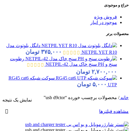
حراج و موجودی
فروش ویژه
موجود در انبار
محصولات برتر
دانگل بلوتوث مدل
۳۷۵,۰۰۰
تومان
NETPIL YET R10
رطوبت
سنج و PH سنج خاک مدل NETPIL-42
۲,۷۰۰,۰۰۰
تومان
سوکت شبکه RG45 cat6
۵,۰۰۰
تومان
UTP
خانه
/
محصولات برچسب خورده “usb d9ctor”
نمایش یک نتیجه
مشاهده فیلترها