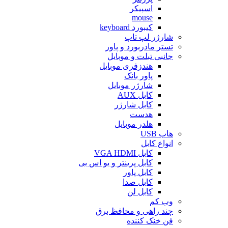
اسپیکر
mouse
کیبورد keyboard
شارژر لپ تاپ
تستر مادربورد و پاور
جانبی تبلت و موبایل
هندزفری موبایل
پاور بانک
شارژر موبایل
کابل AUX
کابل شارژر
هدست
هلدر موبایل
هاب USB
انواع کابل
کابل VGA HDMI
کابل پرینتر و یو اس بی
کابل پاور
کابل صدا
کابل لن
وب کم
چند راهی و محافظ برق
فن خنک کننده