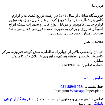
درباره ما
فروشگاه سایان از سال 1379 در زمینه توزیع قطعات و لوازم
کامپیوتر فعالیت خود را شروع کرده و هم اکنون در زمینه توزیع
لوازم جانبی کامپیوتر و موبایل انواع کابل و تجهیزات شبکه انواع
اسپیکر شارژی و برقی به صورت عمده فروشی فعال می باشد
صاحب امتیاز: احمد جباری شیویاری
اطلاعات تماس
خیابان ولیعصر، بالاتر از چهارراه طالقانی، نبش کوچه فیروزه، مرکز
کامپیوتر ولیعصر، طبقه همکف، راهروی A، پلاک 75، کامپیوتر
سایان
شماره تماس: 88941078-021
نمایش نقشه
خط پشتیبانی:
88941078-021
Instagram
Whatsapp
Paper-plane
تمامی حقوق مادی و معنوی این سایت متعلق به
فروشگاه اینترنتی
باماتک
می باشد.