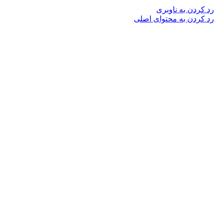
رد کردن به ناوبری
رد کردن به محتوای اصلی
0
0
0
ورود و ثبت نام
ورود / ثبت نام
ورود و ثبت نام
ورود / ثبت نام
صفحه اصلی
جانبی کامپیوتر وموبایل
تبدیلات
تبدیلات سخت افزاری
مبدل و کانورتور
باکس هارد و DVD
بلوتوث
کیبورد موس اسپیکر
ایر ماوس
پرزنتر
اسپیکر