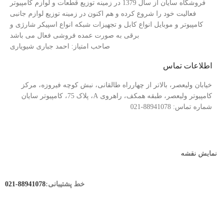
فروشگاه سایان از سال 1379 در زمینه توزیع قطعات و لوازم کامپیوتر
فعالیت خود را شروع کرده و هم اکنون در زمینه توزیع لوازم جانبی
کامپیوتر و موبایل انواع کابل و تجهیزات شبکه انواع اسپیکر شارژی و
برقی به صورت عمده فروشی فعال می باشد
صاحب امتیاز: احمد جباری شیویاری
اطلاعات تماس
خیابان ولیعصر، بالاتر از چهارراه طالقانی، نبش کوچه فیروزه، مرکز
کامپیوتر ولیعصر، طبقه همکف، راهروی A، پلاک 75، کامپیوتر سایان
شماره تماس: 88941078-021
نمایش نقشه
خط پشتیبانی:
88941078-021