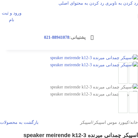
رد کردن به ناوبری
رد کردن به محتوای اصلی
ورود و ثبت
ناموجود
ورود / ثبت نا
نام
پشتیبانی:
88941078-021
خانه
/
کیبورد موس اسپیکر
/
اسپیکر
بازگشت به محصولات
اسپیکر چمدانی میرنده speaker meirende k12-3