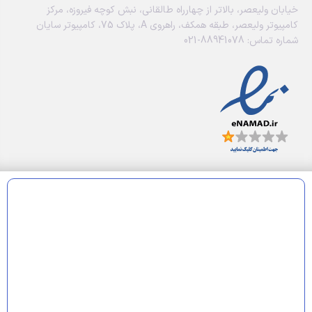
خیابان ولیعصر، بالاتر از چهارراه طالقانی، نبش کوچه فیروزه، مرکز
کامپیوتر ولیعصر، طبقه همکف، راهروی A، پلاک 75، کامپیوتر سایان
شماره تماس: 88941078-021