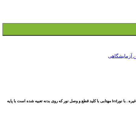
ن آزمایشگاهی
ذره بین گیره دار مدل NETPIL YX-919A با گیره نگهدارنده پلاستیکی قابل نصب روی میز کارو میز تحریر قابل استفاده برای تعمیرکاران قطعات الکترونیک و کلکسونرها و غیره . با نورled مهتابی با کلید قطع و وصل نور که روی بدنه تعبیه شده است با پایه