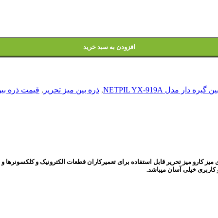
افزودن به سبد خرید
گیره دار مدل NETPIL YX-919A
,
ذره بین میز تحریر
,
قیمت ذره بی
کاربری خیلی آسان میباشد.