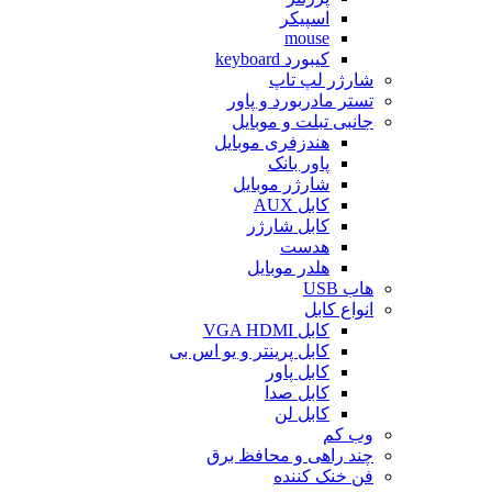
اسپیکر
mouse
کیبورد keyboard
شارژر لپ تاپ
تستر مادربورد و پاور
جانبی تبلت و موبایل
هندزفری موبایل
پاور بانک
شارژر موبایل
کابل AUX
کابل شارژر
هدست
هلدر موبایل
هاب USB
انواع کابل
کابل VGA HDMI
کابل پرینتر و یو اس بی
کابل پاور
کابل صدا
کابل لن
وب کم
چند راهی و محافظ برق
فن خنک کننده