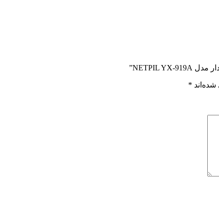
NETPIL Y”
شده‌اند
*