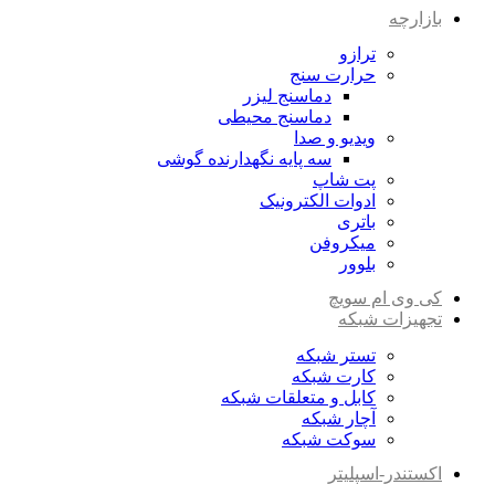
بازارچه
ترازو
حرارت سنج
دماسنج لیزر
دماسنج محیطی
ویدیو و صدا
سه پایه نگهدارنده گوشی
پت شاپ
ادوات الکترونیک
باتری
میکروفن
بلوور
کی وی ام سویچ
تجهیزات شبکه
تستر شبکه
کارت شبکه
کابل و متعلقات شبکه
آچار شبکه
سوکت شبکه
اکستندر-اسپلیتر