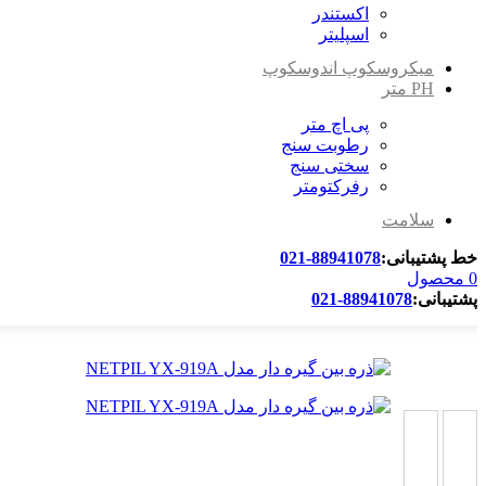
اکستندر
اسپلیتر
میکروسکوپ اندوسکوپ
PH متر
پی اچ متر
رطوبت سنج
سختی سنج
رفرکتومتر
سلامت
خط پشتیبانی:
88941078-021
0
محصول
پشتیبانی:
88941078-021