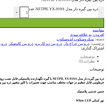
ذره بین گیره دار مدل NETPIL YX-919A عدد
+
-
مقایسه
افزودن به علاقه مندی
دسته:
میکروسکوپ اندوسکوپ
برچسب:
ذره بین چراغ دار
,
ذره بین دو کاربره
,
ذره بین کاوشکر
,
ذره بین 
اشتراک گذاری:
توضیحات
نظرات (0)
توضیحات
خرطومی قابل تنظیم در جهات مختلف مناسب جهت تعمیرات با کاور متغییر ذره بین و 
جنس عدسی پلاستیک
نور کمکی White LED