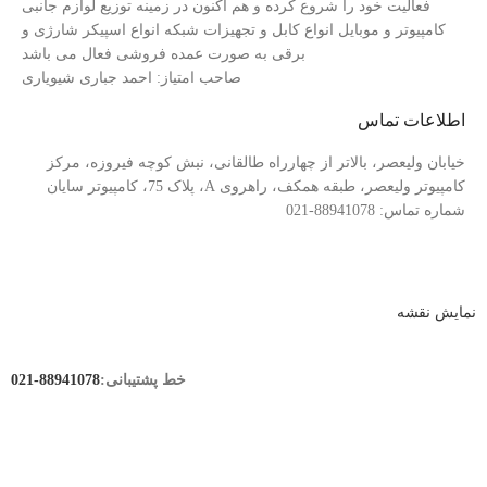
فعالیت خود را شروع کرده و هم اکنون در زمینه توزیع لوازم جانبی
کامپیوتر و موبایل انواع کابل و تجهیزات شبکه انواع اسپیکر شارژی و
برقی به صورت عمده فروشی فعال می باشد
صاحب امتیاز: احمد جباری شیویاری
اطلاعات تماس
خیابان ولیعصر، بالاتر از چهارراه طالقانی، نبش کوچه فیروزه، مرکز
کامپیوتر ولیعصر، طبقه همکف، راهروی A، پلاک 75، کامپیوتر سایان
شماره تماس: 88941078-021
نمایش نقشه
خط پشتیبانی:
88941078-021