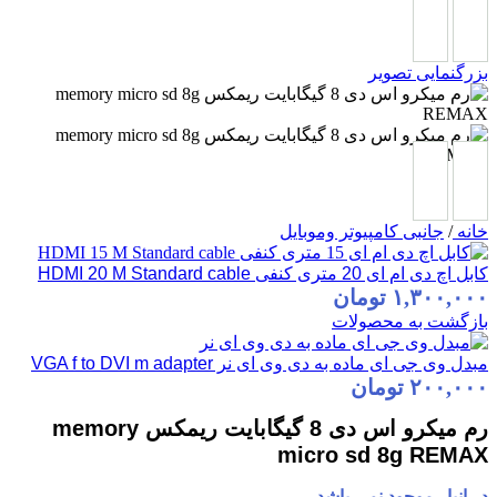
بزرگنمایی تصویر
خانه
/
جانبی کامپیوتر وموبایل
کابل اچ دی ام ای 20 متری کنفی HDMI 20 M Standard cable
۱,۳۰۰,۰۰۰
تومان
بازگشت به محصولات
مبدل وی جی ای ماده به دی وی ای نر VGA f to DVI m adapter
۲۰۰,۰۰۰
تومان
رم میکرو اس دی 8 گیگابایت ریمکس memory
micro sd 8g REMAX
در انبار موجود نمی باشد.