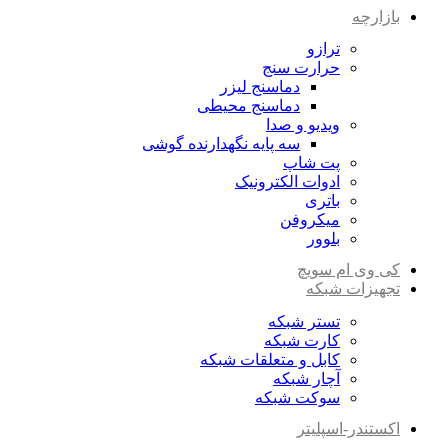
بازارچه
ترازو
حرارت سنج
دماسنج لیزر
دماسنج محیطی
ویدیو و صدا
سه پایه نگهدارنده گوشی
پت شاپ
ادوات الکترونیک
باتری
میکروفن
بلوور
کی وی ام سویچ
تجهیزات شبکه
تستر شبکه
کارت شبکه
کابل و متعلقات شبکه
آچار شبکه
سوکت شبکه
اکستندر-اسپلیتر