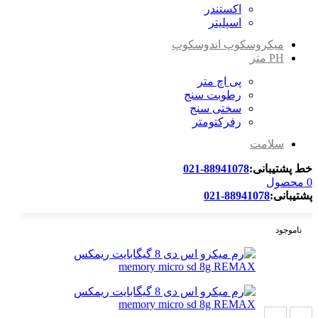
اکستندر
اسپلیتر
میکروسکوپ اندوسکوپ
PH متر
پی اچ متر
رطوبت سنج
سختی سنج
رفرکتومتر
سلامت
خط پشتیبانی:
88941078-021
0
محصول
پشتیبانی:
88941078-021
ناموجود