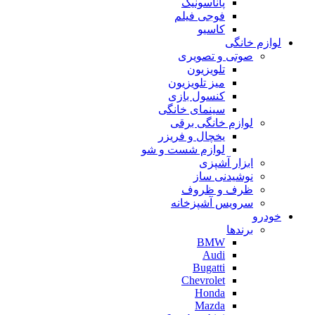
پاناسونیک
فوجی فیلم
کاسیو
لوازم خانگی
صوتی و تصویری
تلویزیون
میز تلویزیون
کنسول بازی
سینمای خانگی
لوازم خانگی برقی
یخچال و فریزر
لوازم شست و شو
ابزار آشپزی
نوشیدنی ساز
ظرف و ظروف
سرویس آشپزخانه
خودرو
برندها
BMW
Audi
Bugatti
Chevrolet
Honda
Mazda