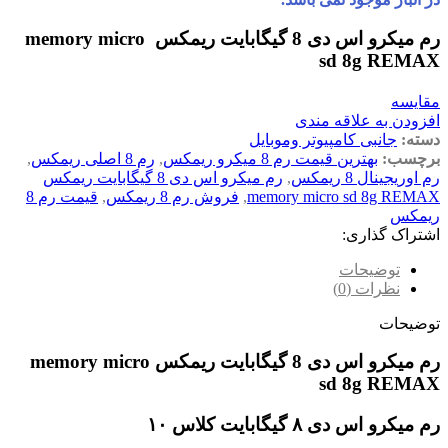
رم میکرو اس دی 8 گیگابایت ریمکس
memory micro
sd 8g REMAX
مقایسه
افزودن به علاقه مندی
دسته:
جانبی کامپیوتر وموبایل
برچسب:
بهترین قیمت رم 8 میکرو ریمکس
,
رم 8 اصلی ریمکس
,
رم اوریجینال 8 ریمکس
,
رم میکرو اس دی 8 گیگابایت ریمکس
memory micro sd 8g REMAX
,
فروش رم 8 ریمکس
,
قیمت رم 8
ریمکس
اشتراک گذاری:
توضیحات
نظرات (0)
توضیحات
رم میکرو اس دی 8 گیگابایت ریمکس memory micro
sd 8g REMAX
رم میکرو اس دی ۸ گیگابایت کلاس ۱۰