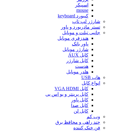
اسپیکر
mouse
کیبورد keyboard
شارژر لپ تاپ
تستر مادربورد و پاور
جانبی تبلت و موبایل
هندزفری موبایل
پاور بانک
شارژر موبایل
کابل AUX
کابل شارژر
هدست
هلدر موبایل
هاب USB
انواع کابل
کابل VGA HDMI
کابل پرینتر و یو اس بی
کابل پاور
کابل صدا
کابل لن
وب کم
چند راهی و محافظ برق
فن خنک کننده