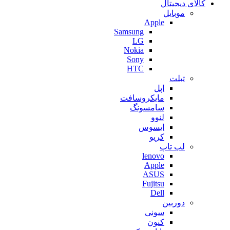
کالای دیجیتال
موبایل
Apple
Samsung
LG
Nokia
Sony
HTC
تبلت
اپل
مایکروسافت
سامسونگ
لنوو
ایسوس
کریو
لب تاپ
lenovo
Apple
ASUS
Fujitsu
Dell
دوربین
سونی
کنون