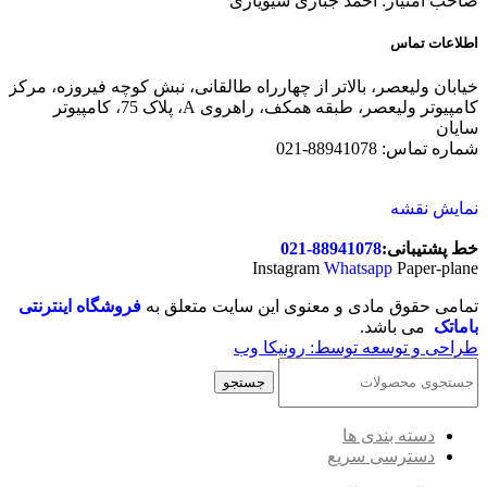
صاحب امتیاز: احمد جباری شیویاری
اطلاعات تماس
خیابان ولیعصر، بالاتر از چهارراه طالقانی، نبش کوچه فیروزه، مرکز
کامپیوتر ولیعصر، طبقه همکف، راهروی A، پلاک 75، کامپیوتر
سایان
شماره تماس: 88941078-021
نمایش نقشه
خط پشتیبانی:
88941078-021
Instagram
Whatsapp
Paper-plane
تمامی حقوق مادی و معنوی این سایت متعلق به
فروشگاه اینترنتی
باماتک
می باشد.
طراحی و توسعه توسط: رونیکا وب
جستجو
دسته بندی ها
دسترسی سریع