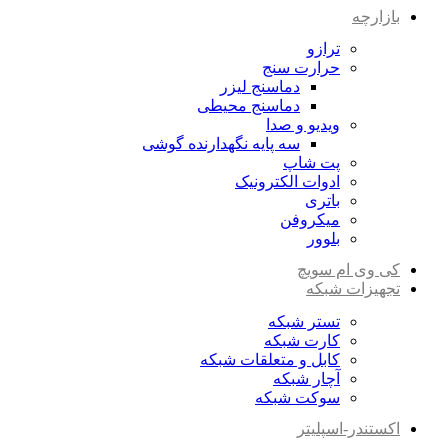
بازارچه
ترازو
حرارت سنج
دماسنج لیزر
دماسنج محیطی
ویدیو و صدا
سه پایه نگهدارنده گوشی
پت شاپ
ادوات الکترونیک
باتری
میکروفن
بلوور
کی وی ام سویچ
تجهیزات شبکه
تستر شبکه
کارت شبکه
کابل و متعلقات شبکه
آچار شبکه
سوکت شبکه
اکستندر-اسپلیتر