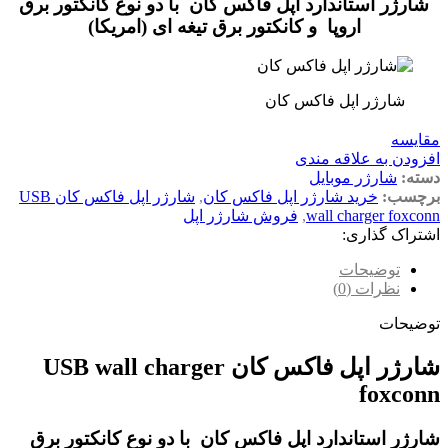
شارژر استاندارد اپل فاکس کان با دو نوع کانکتور برق
اروپا و کانکتور برق تیغه ای (امریکا)
شارژر اپل فاکس کان
مقایسه
افزودن به علاقه مندی
دسته:
شارژر موبایل
برچسب:
خرید شارژر اپل فاکس کان
,
شارژر اپل فاکس کان USB
wall charger foxconn
,
فروش شارژر اپل
اشتراک گذاری:
توضیحات
نظرات (0)
توضیحات
شارژر اپل فاکس کان USB wall charger
foxconn
شارژر استاندارد اپل فاکس کان با دو نوع کانکتور برق