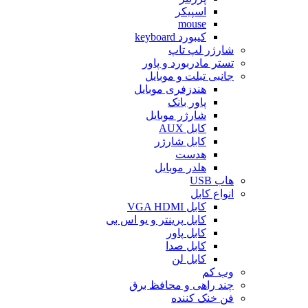
اسپیکر
mouse
کیبورد keyboard
شارژر لپ تاپ
تستر مادربورد و پاور
جانبی تبلت و موبایل
هندزفری موبایل
پاور بانک
شارژر موبایل
کابل AUX
کابل شارژر
هدست
هلدر موبایل
هاب USB
انواع کابل
کابل VGA HDMI
کابل پرینتر و یو اس بی
کابل پاور
کابل صدا
کابل لن
وب کم
چند راهی و محافظ برق
فن خنک کننده