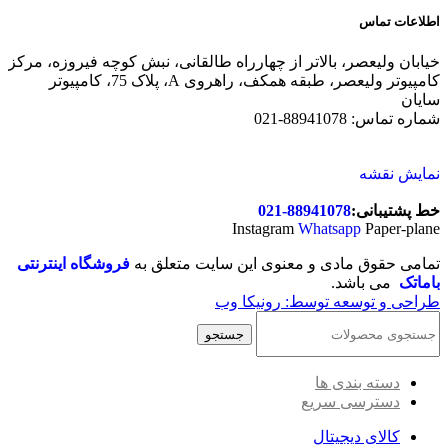
اطلاعات تماس
خیابان ولیعصر، بالاتر از چهارراه طالقانی، نبش کوچه فیروزه، مرکز
کامپیوتر ولیعصر، طبقه همکف، راهروی A، پلاک 75، کامپیوتر
سایان
شماره تماس: 88941078-021
نمایش نقشه
خط پشتیبانی:
88941078-021
Instagram
Whatsapp
Paper-plane
تمامی حقوق مادی و معنوی این سایت متعلق به
فروشگاه اینترنتی
باماتک
می باشد.
طراحی و توسعه توسط: رونیکا وب
جستجو
دسته بندی ها
دسترسی سریع
کالای دیجیتال