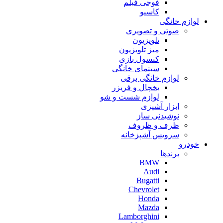
فوجی فیلم
کاسیو
لوازم خانگی
صوتی و تصویری
تلویزیون
میز تلویزیون
کنسول بازی
سینمای خانگی
لوازم خانگی برقی
یخچال و فریزر
لوازم شست و شو
ابزار آشپزی
نوشیدنی ساز
ظرف و ظروف
سرویس آشپزخانه
خودرو
برندها
BMW
Audi
Bugatti
Chevrolet
Honda
Mazda
Lamborghini