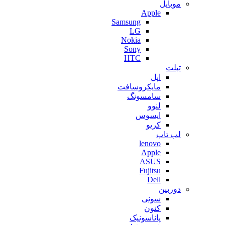
موبایل
Apple
Samsung
LG
Nokia
Sony
HTC
تبلت
اپل
مایکروسافت
سامسونگ
لنوو
ایسوس
کریو
لب تاپ
lenovo
Apple
ASUS
Fujitsu
Dell
دوربین
سونی
کنون
پاناسونیک