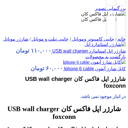
بزرگنمایی تصویر
خانه
/
جانبی کامپیوتر وموبایل
/
جانبی تبلت و موبایل
/
شارژر موبایل
۱۱۰,۰۰۰
تومان
شارژر اپل استاندارد USB wall charger
بازگشت به محصولات
۶۰,۰۰۰
تومان
کابل شارژ آیفون Iphone 6 cable
شارژر اپل فاکس کان USB wall charger
foxconn
در انبار موجود نمی باشد.
شارژر اپل فاکس کان USB wall charger
foxconn