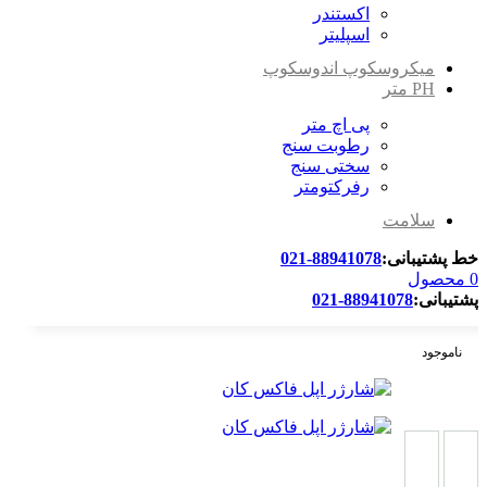
اکستندر
اسپلیتر
میکروسکوپ اندوسکوپ
PH متر
پی اچ متر
رطوبت سنج
سختی سنج
رفرکتومتر
سلامت
خط پشتیبانی:
88941078-021
0
محصول
پشتیبانی:
88941078-021
ناموجود