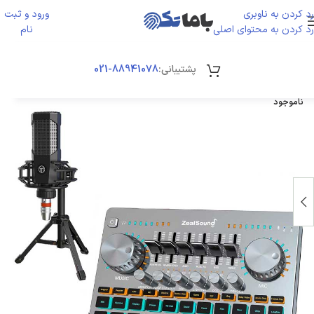
رد کردن به ناوبری
ورود و ثبت
ورود / ثبت نا
رد کردن به محتوای اصلی
نام
پشتیبانی:
88941078-021
ناموجود