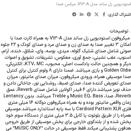
استودیویی زل ساند مدل V13-A
,
میکس صدا
اشتراک گذاری:
توضیحات
میکروفون استودیویی زل ساند مدل V13-A به همراه کارت صدا با
امکان 3 تغییر صدا به صدای زن و صدای مرد و صدای کودک و 22 جلوه
صوتی شامل صدای شلیک گلوله، میدی، بوسه، وای، شلاق، خنده، آرام،
اسنوپ، عقب نشینی، جمع آوری، معکوس، تشریفات، تشویق و اصوات
دیگر و همچنین حالت پادکست اصلی، محبوب، KTV، MC، الکتریکی،
Golden Oldie و بازی میباشد. ضمنا دارای 8 ولوم کنترل برای کنترل
صدا موسیقی همراه، ورودی میکروفون، میزان صدای مانیتور، میزان
صدای تعویض کننده صدا، صدای ضبط، روشنایی نور، جاخالی دادن و
حذف نویز میباشد.دارای 6 فیدر اکولایزر شامل صدای Reverb، عمق
Reverb، صدا، Music EQ، Bass و Treble میباشد. بدون Lentancy
زمان واقعی مانیتور بوده و به همراه میکروفون دوگانه 16 میلی متری
فلزی Cardioid Pattern XLR با سه پایه استاندارد میباشد.موسیقی
همراه را از طریق بلوتوث یا کابل 3.5 میلی متری از دستگاه سوم خود
پخش شده و از بلندگوی خارجی برای پخش موسیقی از طریق خروجی
هدفون پشتیبانی میکند.فقط موسیقی در حالت “MUSIC ONLY” می