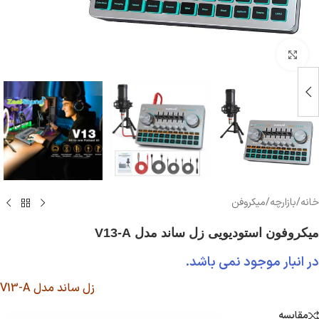
بزرگنمایی تصویر
خانه
/
بازارچه
/
میکروفن
میکروفون استودیویی زل ساند مدل V13-A
در انبار موجود نمی باشد.
زل ساند مدل V13-A
مقایسه