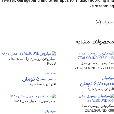
Twitter, Garageband and other apps for music recording and
live streaming.
نظرات (0)
محصولات مشابه
میکروفن رومیزی زل ساند مدل
میکروفن رومیزی مدل
K66S
ZEALSOUND K66 PLUS
میکروفن
میکروفن
۵,۰۰۰,۰۰۰
تومان
۶,۷۰۰,۰۰۰
تومان
افزودن به سبد خرید
افزودن به سبد خرید
میکروفون نت پیل مدل m20
میکروفن رومیزی مدل
میکروفن
ZEALSOUND K66