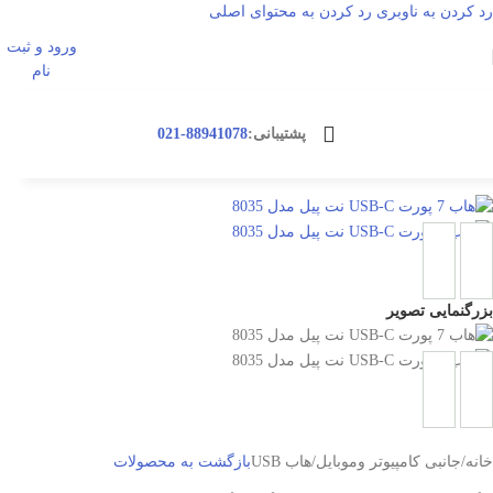
رد کردن به ناوبری
رد کردن به محتوای اصلی
ورود و ثبت
ورود / ثبت نا
نام
پشتیبانی:
88941078-021
بزرگنمایی تصویر
خانه
/
جانبی کامپیوتر وموبایل
/
هاب USB
بازگشت به محصولات