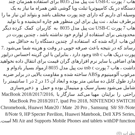
هاب 7 پورت USB-C نت پیل مدل 8035 برای استفاده همزمان چند
دستگاه در یک کامپیوتریا تبلت ویا گوشی تلفن همراه ما نیاز به یک
وسیله ای داریم که دارای چند پورت مختلف باشد و بتواند این نیاز ما را
برطرف نماید ، نت پیل برای این منظور هم چاره اندیشیده و با تولید
هاب 7 پورت USB-C نت پیل مدل 8035 به کاربران کمک کرده دیگر
محدودیتی برای استفاده از لوازم خود نداشته باشد ، چندین پورت در
این هاب ارائه شده که استفاده از چندین دستگاه را به حداقل می
رساند که در نتیجه باعث صرفه جویی در وقت و هزینه شما می‌شود .7
پورت دریک هاب usb c وجود دارد ، بنابراین با این گزینه احساس درایور
های اضافی یا سایر نرم افزارهای گران قیمت برای انتقال داده نخواهید
داشت ، هاب 7 پورت usb c نت پیل مدل 8035 ازمواد بسیار بادوام و
مرغوب آلومینیوم وABS ساخته شده و مقاومت بالایی در برابر ضربه
دارد طول کابل ده سانتی متر بوده و ابعاد آن 15 در 2 در 1 سانتیمتر را
شامل می‌شود بسیار سبک و مینیمال بوده و حمل و ذخیره‌سازی
راحتی را برایتان مهیا می‌کند سازگار با MacBook 2018/2017/2016,
MacBook Pro 2018/2017, ipad Pro 2018, NINTENDO SWITCH
Chromebook, Huawei Mate20 / Mate 20 Pro , Samsung S8/ S9 /Note
8/Note 9, HP Specter Pavilion, Huawei Matebook, Dell XPS Series,
Mi Air and Supports Mobile Phones and tablets withDP function است.
نظرات (0)