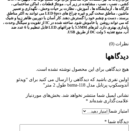
کشی ، نصب ، نصب ،
مشاهده در زیر آب ، مونتاژ قطعات ، اماکن ساختمانی ،
کارگاه ها ، آزمایشگاه ها
، آموزش ، نظارت بر حیات وحش ، نگهداری و تعمیر
ماشین ، مناطق سخت گیر
و غیره چراغ های LED 6pcs می توانند به اکثر مناطق
برسند ، دست و چشم
خود را گسترش دهند. کار آسان با دوربین ظاهر زیبا و شیک
که می تواند روشن
یا خاموش شود. ساخته شده در IC از تقویت و سیگنال وحدت ،
پایداری بهتری دارد.
لنزهای 5.5MM با چراغهای LED قابل تنظیم با 6 عدد ضد
آب.
منبع تغذیه 5 ولت DC از طریق USB.
نظرات (0)
دیدگاهها
هیچ دیدگاهی برای این محصول نوشته نشده است.
اولین نفری باشید که دیدگاهی را ارسال می کنید برای “ویدئو
آندوسکوپ پرتابل مدل bama-118 طول 2 متر”
نشانی ایمیل شما منتشر نخواهد شد.
بخش‌های موردنیاز
علامت‌گذاری شده‌اند
*
امتیاز شما
دیدگاه شما
*