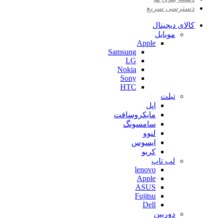
دسترسی سریع
کالای دیجیتال
موبایل
Apple
Samsung
LG
Nokia
Sony
HTC
تبلت
اپل
مایکروسافت
سامسونگ
لنوو
ایسوس
کریو
لب تاپ
lenovo
Apple
ASUS
Fujitsu
Dell
دوربین