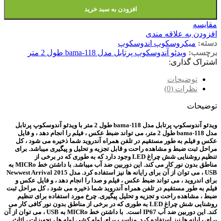
افزودن به سبد خرید
مقایسه
افزودن به علاقه مندی
دسته:
میکروسکوپ اندوسکوپ
برچسب:
ویدئو آندوسکوپ پرتابل مدل bama-118 طول 2 متر
اشتراک گذاری:
توضیحات
نظرات (0)
توضیحات
ویدئو آندوسکوپ پرتابل مدل bama-118 طول 2 متر با ویدئو آندوسکوپ پرتابل
مدل bama-118 طول 2 متر، می تواند ضبط عکس ، فیلم را انجام دهد ، و فایل
عکس و فیلم به طور مستقیم در تلفن همراه آندروید شما ذخیره می شود ، کل
مراحل ثبت ضبط و مشاهده راحت و قابل تجزیه و تحلیل و پیگیری میباشد. برای
تنظیم روشنایی شش چراغ LED وجود دارد که به طوری که در برخی از
مناطق بدون نور کار می کند. این دوربین ضد آب میباشد. با داشتن خط MICRo به
USB ، می توان از آن برای رایانه ها نیز استفاده کرد.
مدل Newwest Arrival 2015
برای اندروید ، می تواند ضبط عکس ، فیلم و صدا را
انجام دهد ، و فایل عکس و
فیلم به طور مستقیم در تلفن همراه آندروید شما
ذخیره می شود ، کل مراحل ثبت
ضبط ، مشاهده راحت و تجزیه و تحلیل پیگیری.
چرخ مورد استفاده برای تنظیم
روشنایی شش چراغ LED به طوری که در
برخی از مناطق بدون نور کافی کار می
کند. این دوربین ضد آب IP67 است.
با داشتن خط MICRo به USB ، می توان از آن
برای رایانه ها نیز استفاده کرد.
مناسب برای لوله کشی لوله ها ، تجهیزات ، اثاث