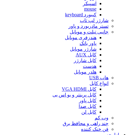
اسپیکر
mouse
کیبورد keyboard
شارژر لپ تاپ
تستر مادربورد و پاور
جانبی تبلت و موبایل
هندزفری موبایل
پاور بانک
شارژر موبایل
کابل AUX
کابل شارژر
هدست
هلدر موبایل
هاب USB
انواع کابل
کابل VGA HDMI
کابل پرینتر و یو اس بی
کابل پاور
کابل صدا
کابل لن
وب کم
چند راهی و محافظ برق
فن خنک کننده
بازارچه