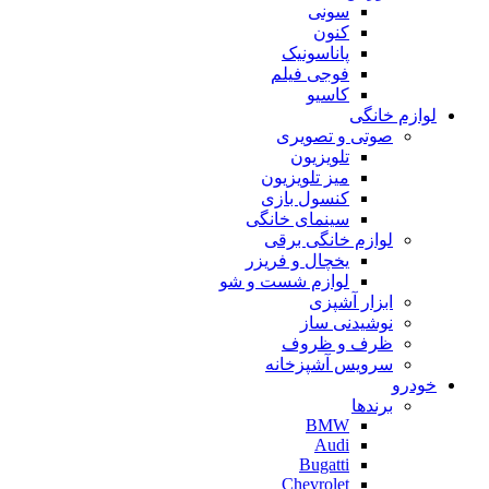
سونی
کنون
پاناسونیک
فوجی فیلم
کاسیو
لوازم خانگی
صوتی و تصویری
تلویزیون
میز تلویزیون
کنسول بازی
سینمای خانگی
لوازم خانگی برقی
یخچال و فریزر
لوازم شست و شو
ابزار آشپزی
نوشیدنی ساز
ظرف و ظروف
سرویس آشپزخانه
خودرو
برندها
BMW
Audi
Bugatti
Chevrolet