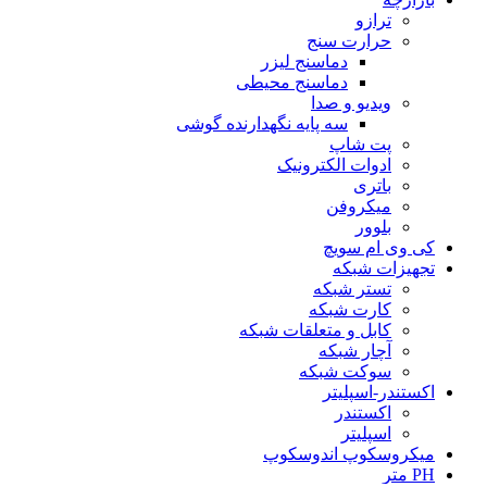
ترازو
حرارت سنج
دماسنج لیزر
دماسنج محیطی
ویدیو و صدا
سه پایه نگهدارنده گوشی
پت شاپ
ادوات الکترونیک
باتری
میکروفن
بلوور
کی وی ام سویچ
تجهیزات شبکه
تستر شبکه
کارت شبکه
کابل و متعلقات شبکه
آچار شبکه
سوکت شبکه
اکستندر-اسپلیتر
اکستندر
اسپلیتر
میکروسکوپ اندوسکوپ
PH متر