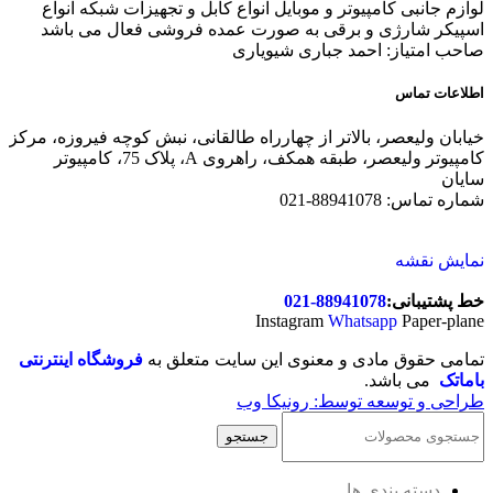
لوازم جانبی کامپیوتر و موبایل انواع کابل و تجهیزات شبکه انواع
اسپیکر شارژی و برقی به صورت عمده فروشی فعال می باشد
صاحب امتیاز: احمد جباری شیویاری
اطلاعات تماس
خیابان ولیعصر، بالاتر از چهارراه طالقانی، نبش کوچه فیروزه، مرکز
کامپیوتر ولیعصر، طبقه همکف، راهروی A، پلاک 75، کامپیوتر
سایان
شماره تماس: 88941078-021
نمایش نقشه
خط پشتیبانی:
88941078-021
Instagram
Whatsapp
Paper-plane
تمامی حقوق مادی و معنوی این سایت متعلق به
فروشگاه اینترنتی
باماتک
می باشد.
طراحی و توسعه توسط: رونیکا وب
جستجو
دسته بندی ها