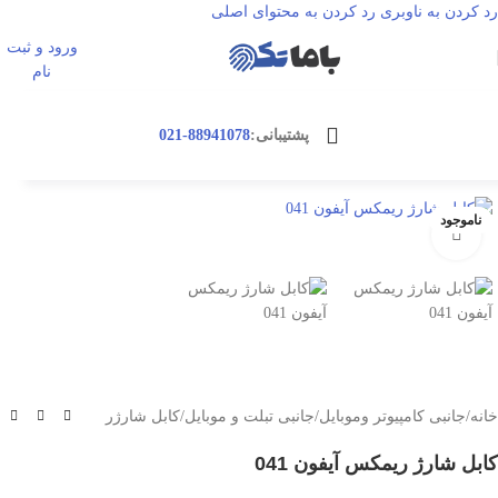
رد کردن به ناوبری
رد کردن به محتوای اصلی
ورود و ثبت
ورود / ثبت نا
نام
پشتیبانی:
88941078-021
ناموجود
بزرگنمایی تصویر
خانه
/
جانبی کامپیوتر وموبایل
/
جانبی تبلت و موبایل
/
کابل شارژر
کابل شارژ ریمکس آیفون 041