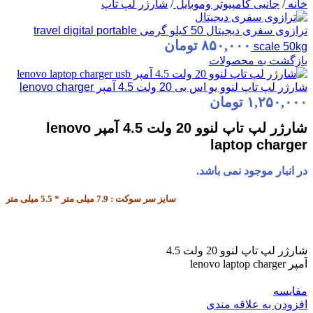
خانه
/
جانبی کامپیوتر وموبایل
/
شارژر لپ تاپ
ترازوی سفری دیجیتال 50 کیلو گرمی travel digital portable
۸۵۰,۰۰۰
تومان
scale 50kg
بازگشت به محصولات
شارژر لپ تاپ لنوو یو اس بی 20 ولت 4.5 آمپر lenovo charger
۱,۲۵۰,۰۰۰
تومان
شارژر لپ تاپ لنوو 20 ولت 4.5 آمپر lenovo
laptop charger
در انبار موجود نمی باشد.
سایز سر سوکت : 7.9 میلی متر * 5.5 میلی متر
شارژر لپ تاپ لنوو 20 ولت 4.5
آمپر lenovo laptop charger
مقایسه
افزودن به علاقه مندی