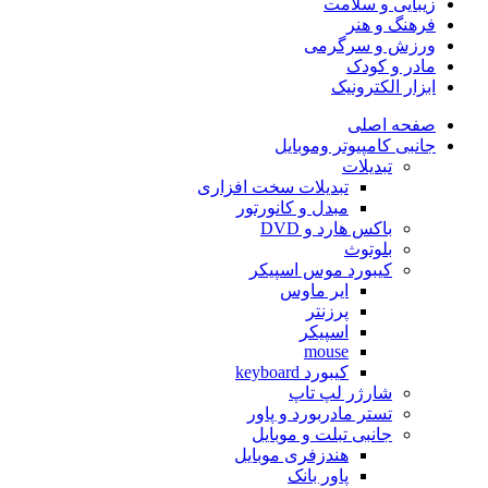
زیبایی و سلامت
فرهنگ و هنر
ورزش و سرگرمی
مادر و کودک
ابزار الکترونیک
صفحه اصلی
جانبی کامپیوتر وموبایل
تبدیلات
تبدیلات سخت افزاری
مبدل و کانورتور
باکس هارد و DVD
بلوتوث
کیبورد موس اسپیکر
ایر ماوس
پرزنتر
اسپیکر
mouse
کیبورد keyboard
شارژر لپ تاپ
تستر مادربورد و پاور
جانبی تبلت و موبایل
هندزفری موبایل
پاور بانک