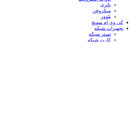
باتری
میکروفن
بلوور
کی وی ام سویچ
تجهیزات شبکه
تستر شبکه
کارت شبکه
کابل و متعلقات شبکه
آچار شبکه
سوکت شبکه
اکستندر-اسپلیتر
اکستندر
اسپلیتر
میکروسکوپ اندوسکوپ
PH متر
پی اچ متر
رطوبت سنج
سختی سنج
رفرکتومتر
سلامت
سبد خرید
بستن