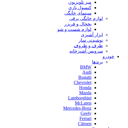
میز تلویزیون
کنسول بازی
سینمای خانگی
لوازم خانگی برقی
یخچال و فریزر
لوازم شست و شو
ابزار آشپزی
نوشیدنی ساز
ظرف و ظروف
سرویس آشپزخانه
خودرو
برندها
BMW
Audi
Bugatti
Chevrolet
Honda
Mazda
Lamborghini
McLaren
Mercedes-Benz
Geely
Ferrari
Citroen