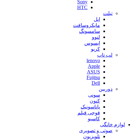
Sony
HTC
تبلت
اپل
مایکروسافت
سامسونگ
لنوو
ایسوس
کریو
لب تاپ
lenovo
Apple
ASUS
Fujitsu
Dell
دوربین
سونی
کنون
پاناسونیک
فوجی فیلم
کاسیو
لوازم خانگی
صوتی و تصویری
تلویزیون