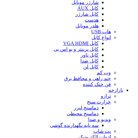
شارژر موبایل
کابل AUX
کابل شارژر
هدست
هلدر موبایل
هاب USB
انواع کابل
کابل VGA HDMI
کابل پرینتر و یو اس بی
کابل پاور
کابل صدا
کابل لن
وب کم
چند راهی و محافظ برق
فن خنک کننده
بازارچه
ترازو
حرارت سنج
دماسنج لیزر
دماسنج محیطی
ویدیو و صدا
سه پایه نگهدارنده گوشی
پت شاپ
ادوات الکترونیک