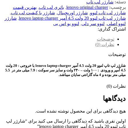
دسته:
شارژر لپ تاپ
برچسب:
lenovo original charger
,
باتری لب تاب
,
بهترین قیمت
شارژر لب تاب لنوو
,
شارژر اوریجینال
,
شارژر با کیفیت لب تاب
,
شارژر لپ تاپ لنوو 20 ولت 4.5 آمپر lenovo laptop charger
,
شارژر
لنوو اصلی
,
لنوو سر دلی
,
لنوو یو اس بی
اشتراک گذاری:
توضیحات
نظرات (0)
توضیحات
شارژر لپ تاپ لنوو 20 ولت 4.5 آمپر lenovo laptop charger با
خروجی : 20 ولت
4.5 آمپر و
ورودی : ۱۰۰ ولت – ۲۴۰ ولت و
سایز سر سوکت : 7.9 میلی متر در 5.5
میلی متر بوده و
4 ماه گارانتی سایان میباشد.
نظرات (0)
دیدگاهها
هیچ دیدگاهی برای این محصول نوشته نشده است.
اولین نفری باشید که دیدگاهی را ارسال می کنید برای “شارژر لپ
تاپ لنوو 20 ولت 4.5 آمپر lenovo laptop charger”