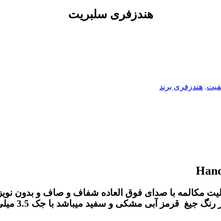
هندزفری سلبریت
فیت
,
هندزفری برند
دزفریهای سلبریت دارای کابل 1.2 متر با قابلیت مکالمه با صدای فوق العاده شفاف
 میباشد با جک 3.5 میلی متری صدا ، تولید شده تحت لیسانس شرکت مادر yison