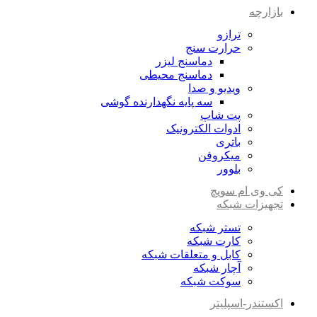
بازارچه
ترازو
حرارت سنج
دماسنج لیزر
دماسنج محیطی
ویدیو و صدا
سه پایه نگهدارنده گوشی
پت شاپ
ادوات الکترونیک
باتری
میکروفن
بلوور
کی وی ام سویچ
تجهیزات شبکه
تستر شبکه
کارت شبکه
کابل و متعلقات شبکه
آچار شبکه
سوکت شبکه
اکستندر-اسپلیتر