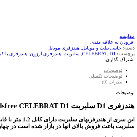
مقایسه
افزودن به علاقه مندی
دسته:
جانبی تبلت و موبایل
,
هندزفری موبایل
برچسب:
D1
,
CELEBRAT
,
سلبریت
,
هندزفری ارزون
,
هندزفری با کی
اشتراک گذاری:
توضیحات
توضیحات تکمیلی
نظرات (0)
توضیحات
هندزفری D1 سلبریت Handsfree CELEBRAT D1
این سری از هن
سلبریت باعث فروش بالای انها در بازار شده است در چهار رنگ جیغ قرمز آبی مشکی و سفید