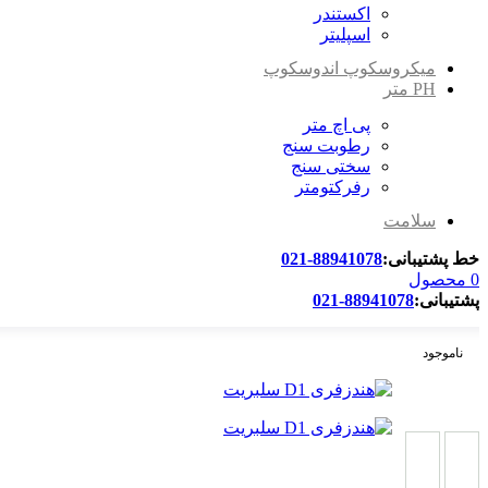
اکستندر
اسپلیتر
میکروسکوپ اندوسکوپ
PH متر
پی اچ متر
رطوبت سنج
سختی سنج
رفرکتومتر
سلامت
خط پشتیبانی:
88941078-021
0
محصول
پشتیبانی:
88941078-021
ناموجود