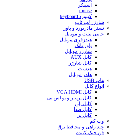
اسپیکر
mouse
کیبورد keyboard
شارژر لپ تاپ
تستر مادربورد و پاور
جانبی تبلت و موبایل
هندزفری موبایل
پاور بانک
شارژر موبایل
کابل AUX
کابل شارژر
هدست
هلدر موبایل
هاب USB
انواع کابل
کابل VGA HDMI
کابل پرینتر و یو اس بی
کابل پاور
کابل صدا
کابل لن
وب کم
چند راهی و محافظ برق
فن خنک کننده