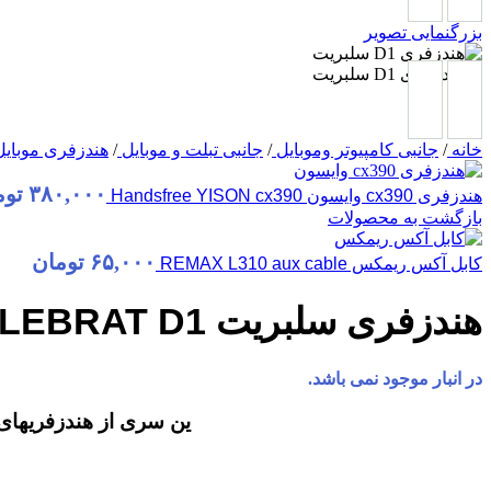
بزرگنمایی تصویر
خانه
/
جانبی کامپیوتر وموبایل
/
جانبی تبلت و موبایل
/
هندزفری موبای
۳۸۰,۰۰۰
توم
هندزفری cx390 وایسون Handsfree YISON cx390
بازگشت به محصولات
۶۵,۰۰۰
تومان
کابل آکس ریمکس REMAX L310 aux cable
هندزفری سلبریت CELEBRAT D1
در انبار موجود نمی باشد.
ین سری از هندزفریهای سلبریت دارای کابل 1.2 متر با